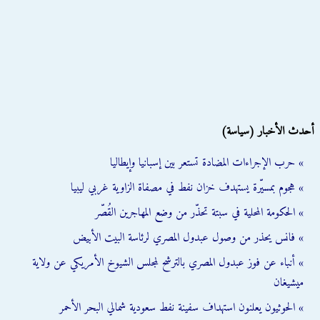
أحدث الأخبار (سياسة)
» حرب الإجراءات المضادة تستعر بين إسبانيا وإيطاليا
» هجوم بمسيّرة يستهدف خزان نفط في مصفاة الزاوية غربي ليبيا
» الحكومة المحلية في سبتة تحذّر من وضع المهاجرين القُصّر
» فانس يحذر من وصول عبدول المصري لرئاسة البيت الأبيض
» أنباء عن فوز عبدول المصري بالترشح لمجلس الشيوخ الأمريكي عن ولاية
ميشيغان
» الحوثيون يعلنون استهداف سفينة نفط سعودية شمالي البحر الأحمر