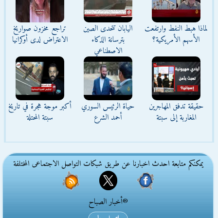
لماذا هبط النفط وارتفعت
اليابان تتحدى الصين
تراجع مخزون صواريخ
الأسهم الأمريكية؟
بترسانة الذكاء
الاعتراض لدى أوكرانيا
الاصطناعي
حقيقة تدفق المهاجرين
حياة الرئيس السوري
أكبر موجة هجرة في تاريخ
المغاربة إلى سبتة
أحمد الشرع
سبتة المحتلة
يمكنكم متابعة احدث اخبارنا عن طريق شبكات التواصل الاجتماعى المختلفة
®أخبار الصباح