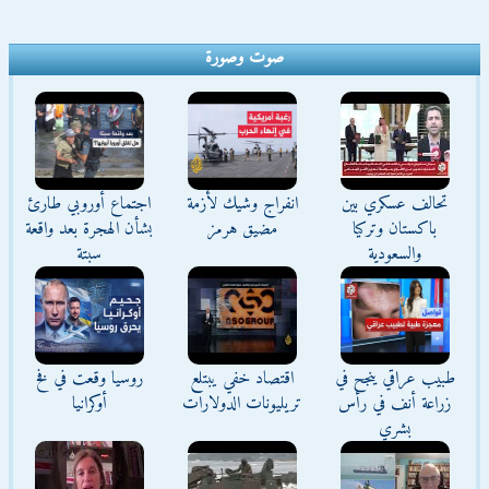
صوت وصورة
تحالف عسكري بين
انفراج وشيك لأزمة
اجتماع أوروبي طارئ
باكستان وتركيا
مضيق هرمز
بشأن الهجرة بعد واقعة
والسعودية
سبتة
طبيب عراقي ينجح في
اقتصاد خفي يبتلع
روسيا وقعت في فخ
زراعة أنف في رأس
تريليونات الدولارات
أوكرانيا
بشري