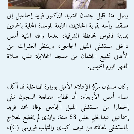
وصل منذ قليل جثمان الشهيد الدكتور فريد إسماعيل إلى
مسقط رأسه بقرية الخلايلة، التابعة للوحدة المحلية بالحمادين
بمدينة فاقوس بمحافظة الشرقية، بعدما وافته المنية أمس
داخل مستشفى المنيل الجامعى، وينتظر العشرات من
الأهالى تشييع الجثمان من مسجد الخلايلة عقب صلاة
الظهر اليوم الخميس.
وكان مسئول مركز الإعلام الأمنى بوزارة الداخلية قد أكد،
مساء أمس الأربعاء، أن قطاع مصلحة السجون تلقى
إخطارا من مستشفى المنيل الجامعى بوفاة محمد فريد
إسماعيل عبدالحليم خليل 58 سنة، والذى لم يخضع للعلاج
بالمستشفى لمعاناته من تليف كبدى والتهاب فيروسى (C)،