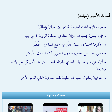
أحدث الأخبار (سياسة)
» حرب الإجراءات المضادة تستعر بين إسبانيا وإيطاليا
» هجوم بمسيّرة يستهدف خزان نفط في مصفاة الزاوية غربي ليبيا
» الحكومة المحلية في سبتة تحذّر من وضع المهاجرين القُصّر
» فانس يحذر من وصول عبدول المصري لرئاسة البيت الأبيض
» أنباء عن فوز عبدول المصري بالترشح لمجلس الشيوخ الأمريكي عن ولاية
ميشيغان
» الحوثيون يعلنون استهداف سفينة نفط سعودية شمالي البحر الأحمر
صوت وصورة