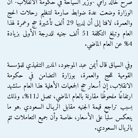
صرح خالد رامي -وزير السياحة في حكومة الانقلاب- أن
الوزارة وضعت عدة ضوابط صارمة لتنظيم رحلات الحج
والعمرة، لافتا إلى أن لديها 29 ألف تأشيرة حج وعمرة لهذا
العام وتبلغ التكلفة 51 ألف جنيه للدرجة الأولى بزيادة
4% عن العام الماضي.
وفي السياق قال أيمن عبد الموجود، المدير التنفيذي للمؤسسة
القومية للحج والعمرة، بوزارة التضامن في حكومة
الانقلاب، إن أسعار حج الجمعيات الأهلية هذا العام ستشهد
ارتفاعًا ملحوظًا مقارنة بالعام الماضي، تصل لـ11%، وذلك
بسبب تراجع قيمة الجنيه مقابل الريـال السعودي ,هو ما
ينعكس سلبًا على الأسعار، خاصة وأن جميع التعاملات تتم
بالريال السعودي.