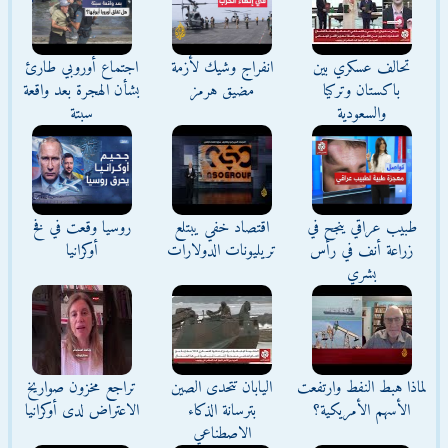
تحالف عسكري بين
انفراج وشيك لأزمة
اجتماع أوروبي طارئ
باكستان وتركيا
مضيق هرمز
بشأن الهجرة بعد واقعة
والسعودية
سبتة
طبيب عراقي ينجح في
اقتصاد خفي يبتلع
روسيا وقعت في فخ
زراعة أنف في رأس
تريليونات الدولارات
أوكرانيا
بشري
لماذا هبط النفط وارتفعت
اليابان تتحدى الصين
تراجع مخزون صواريخ
الأسهم الأمريكية؟
بترسانة الذكاء
الاعتراض لدى أوكرانيا
الاصطناعي