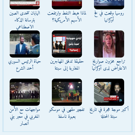
روسيا وقعت في فخ
لماذا هبط النفط وارتفعت
اليابان تتحدى الصين
أوكرانيا
الأسهم الأمريكية؟
بترسانة الذكاء
الاصطناعي
تراجع مخزون صواريخ
حقيقة تدفق المهاجرين
حياة الرئيس السوري
الاعتراض لدى أوكرانيا
المغاربة إلى سبتة
أحمد الشرع
أكبر موجة هجرة في تاريخ
تفجير مقهى في موسكو
مواجهات مع الأمن
سبتة المحتلة
بعبوة ناسفة
المغربي في معبر بني
أنصار