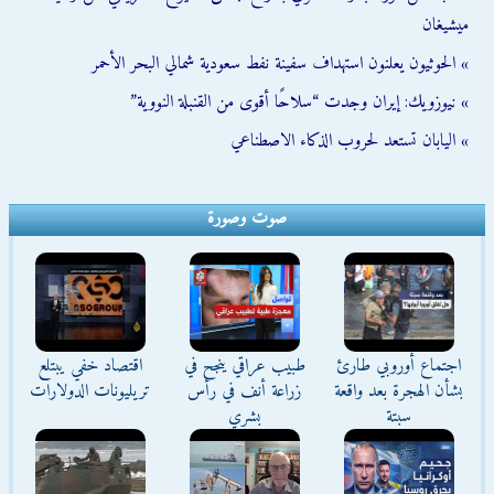
ميشيغان
» الحوثيون يعلنون استهداف سفينة نفط سعودية شمالي البحر الأحمر
» نيوزويك: إيران وجدت “سلاحًا أقوى من القنبلة النووية”
» اليابان تستعد لحروب الذكاء الاصطناعي
صوت وصورة
اجتماع أوروبي طارئ
طبيب عراقي ينجح في
اقتصاد خفي يبتلع
بشأن الهجرة بعد واقعة
زراعة أنف في رأس
تريليونات الدولارات
سبتة
بشري