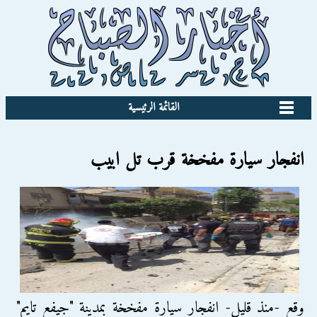
القائمة الرئيسية
انفجار سيارة مفخخة قرب تل ابيب
وقع -منذ قليل- انفجار سيارة مفخخة بمدينة "جيفع تايم"