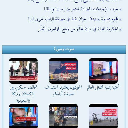
» حرب الإجراءات المضادة تستعر بين إسبانيا وإيطاليا
» هجوم بمسيّرة يستهدف خزان نفط في مصفاة الزاوية غربي ليبيا
» الحكومة المحلية في سبتة تحذّر من وضع المهاجرين القُصّر
صوت وصورة
أغنية يمنية تشغل العالم
الحوثيون يعلنون استهداف
تحالف عسكري بين
مصفاة أرامكو
باكستان وتركيا
والسعودية