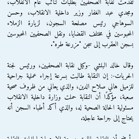
تقدمت نقابة الصحفيين بطلبات لنائب عام الانقلاب،
ومجدي عبد الغفار وزير داخلية الانقلاب، وحسن
السوهاجي رئيس مصلحة السجون، لزيارة الزملاء
المحبوسين في مختلف القضايا، ونقل الصحفيين المحبوسين
بسجن العقرب إلى سجن "مزرعة طره".
وقال خالد البلشي -وكيل نقابة الصحفيين، ورئيس لجنة
الحريات-: إن النقابة طالبت بسرعة إجراء عملية جراحية
للزميل هاني صلاح الدين، والذي يعاني من ظروف صحية
صعبة، مؤكدًا أن النقابة حملت وزارة داخلية الانقلاب
مسئولية الحالة الصحية له، والذي أكد أطباء السجن أنه
يحتاج إلى جراحة عاجلة.