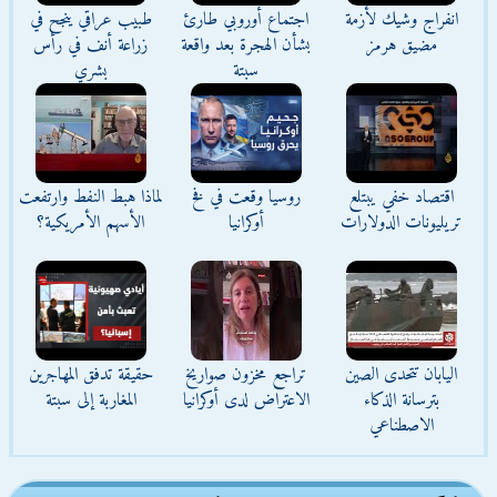
انفراج وشيك لأزمة
اجتماع أوروبي طارئ
طبيب عراقي ينجح في
مضيق هرمز
بشأن الهجرة بعد واقعة
زراعة أنف في رأس
سبتة
بشري
اقتصاد خفي يبتلع
روسيا وقعت في فخ
لماذا هبط النفط وارتفعت
تريليونات الدولارات
أوكرانيا
الأسهم الأمريكية؟
اليابان تتحدى الصين
تراجع مخزون صواريخ
حقيقة تدفق المهاجرين
بترسانة الذكاء
الاعتراض لدى أوكرانيا
المغاربة إلى سبتة
الاصطناعي