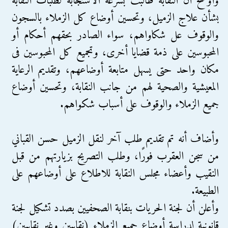
وأوضح أن النقابة طالبت بسرعة الاستجابة لطلبات النقابة
بشأن علاج الزميل، وتحسين أوضاع كل الزملاء بالسجون
والوقوف عل شكاواهم، سواء الصادر بحقهم أحكام أو
المحبوسين على ذمة قضايا أخرى، وتجميع كل المحبوسين فى
مكان واحد حتى يسهل متابعة أوضاعهم، وتقديم الرعاية
المعيشية والصحية لهم من جانب النقابة، وتحسين أوضاع
جميع الزملاء والوقوف على أسباب شكواهم.
وأضاف أنه تم تقديم طلب آخر لنقل الزميل حسن القباني
من سجن العقرب فورًا، وطلب التصريح بزيارتهم من قبل
النقيب وأعضاء مجلس النقابة للاطلاع على أوضاعهم على
الطبيعة.
وأعلن أن لجنة الحريات بنقابة الصحفيين بصدد تشكيل لجنة
قانونية لدراسة أوضاع جميع الزملاء (نقابيين وغير نقابيين)