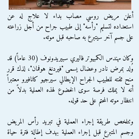
أعلن مريض روسي مصاب بداء لا علاج له عن
استعداده لتسليم "رأسه" إلى طبيب جراح من أجل زراعته
على جسم آخر سيتبرع به صاحبه قبل موته.
وكان مهندس الكمبيوتر فاليري سبيريدونوف (30 عاماً) قد
وُلد بمرض نادر وعضال يسمى "فيردنغ هوفمان"، لذك قرر
منح ثقته للطبيب الجراح الإيطالي سيرجيو كانافيرو معتبراً
أنه لا يملك فرصة سوى الخضوع لهذه العملية بدلاً من
انتظار موته المحتم على حد قوله.
وتتلخص طريقة إجراء العملية في تبريد رأس المريض
وجسم المتبرع قبل إجراء العملية بهدف إطالة فترة حياة