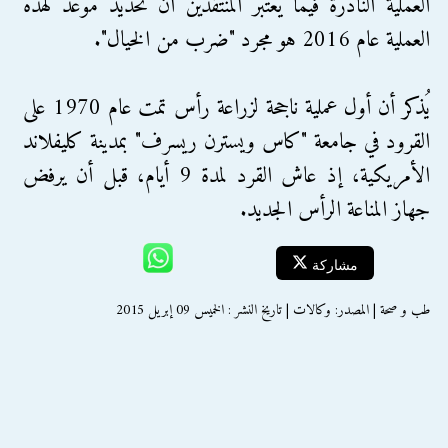
العملية النادرة فيما يعتبر المنتقدين أن تحديد موعد لهذه
العملية عام 2016 هو مجرد "ضرب من الخيال".
يُذكر أن أول عملية ناجحة لزراعة رأس تمت عام 1970 على
القرود في جامعة "كاس ويسترن ريسرف" بمدينة كليفلاند
الأمريكية، إذ عاش القرد لمدة 9 أيام، قبل أن يرفض
جهاز المناعة الرأس الجديد.
مشاركة
طب و صحة | المصدر: وكالات | تاريخ النشر : الخميس 09 إبريل 2015