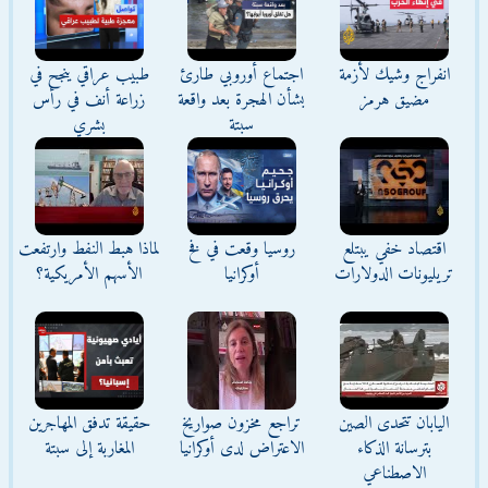
انفراج وشيك لأزمة
اجتماع أوروبي طارئ
طبيب عراقي ينجح في
مضيق هرمز
بشأن الهجرة بعد واقعة
زراعة أنف في رأس
سبتة
بشري
اقتصاد خفي يبتلع
روسيا وقعت في فخ
لماذا هبط النفط وارتفعت
تريليونات الدولارات
أوكرانيا
الأسهم الأمريكية؟
اليابان تتحدى الصين
تراجع مخزون صواريخ
حقيقة تدفق المهاجرين
بترسانة الذكاء
الاعتراض لدى أوكرانيا
المغاربة إلى سبتة
الاصطناعي