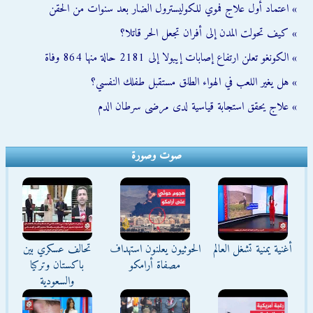
» اعتماد أول علاج فموي للكوليسترول الضار بعد سنوات من الحقن
» كيف تحولت المدن إلى أفران تجعل الحر قاتلا؟
» الكونغو تعلن ارتفاع إصابات إيبولا إلى 2181 حالة منها 864 وفاة
» هل يغير اللعب في الهواء الطلق مستقبل طفلك النفسي؟
» علاج يحقق استجابة قياسية لدى مرضى سرطان الدم
صوت وصورة
أغنية يمنية تشغل العالم
الحوثيون يعلنون استهداف
تحالف عسكري بين
مصفاة أرامكو
باكستان وتركيا
والسعودية