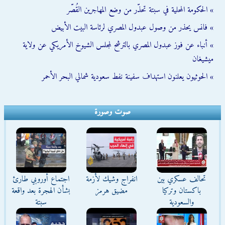
» الحكومة المحلية في سبتة تحذّر من وضع المهاجرين القُصّر
» فانس يحذر من وصول عبدول المصري لرئاسة البيت الأبيض
» أنباء عن فوز عبدول المصري بالترشح لمجلس الشيوخ الأمريكي عن ولاية
ميشيغان
» الحوثيون يعلنون استهداف سفينة نفط سعودية شمالي البحر الأحمر
صوت وصورة
تحالف عسكري بين
انفراج وشيك لأزمة
اجتماع أوروبي طارئ
باكستان وتركيا
مضيق هرمز
بشأن الهجرة بعد واقعة
والسعودية
سبتة