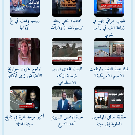
طبيب عراقي ينجح في
اقتصاد خفي يبتلع
روسيا وقعت في فخ
زراعة أنف في رأس
تريليونات الدولارات
أوكرانيا
بشري
لماذا هبط النفط وارتفعت
اليابان تتحدى الصين
تراجع مخزون صواريخ
الأسهم الأمريكية؟
بترسانة الذكاء
الاعتراض لدى أوكرانيا
الاصطناعي
حقيقة تدفق المهاجرين
حياة الرئيس السوري
أكبر موجة هجرة في تاريخ
المغاربة إلى سبتة
أحمد الشرع
سبتة المحتلة