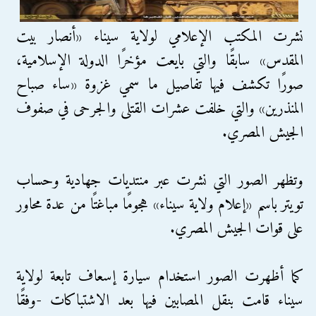
نشرت المكتب الإعلامي لولاية سيناء «أنصار بيت
المقدس» سابقًا والتي بايعت مؤخرًا الدولة الإسلامية،
صورًا تكشف فيها تفاصيل ما سمي غزوة «ساء صباح
المنذرين» والتي خلفت عشرات القتلى والجرحى في صفوف
الجيش المصري.
وتظهر الصور التي نشرت عبر منتديات جهادية وحساب
تويتر باسم «إعلام ولاية سيناء» هجومًا مباغتًا من عدة محاور
على قوات الجيش المصري.
كما أظهرت الصور استخدام سيارة إسعاف تابعة لولاية
سيناء قامت بنقل المصابين فيها بعد الاشتباكات -وفقًا