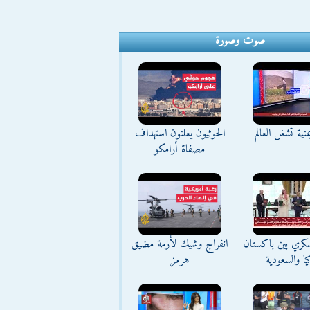
صوت وصورة
منية تشغل العالم
الحوثيون يعلنون استهداف
مصفاة أرامكو
كري بين باكستان
انفراج وشيك لأزمة مضيق
يا والسعودية
هرمز