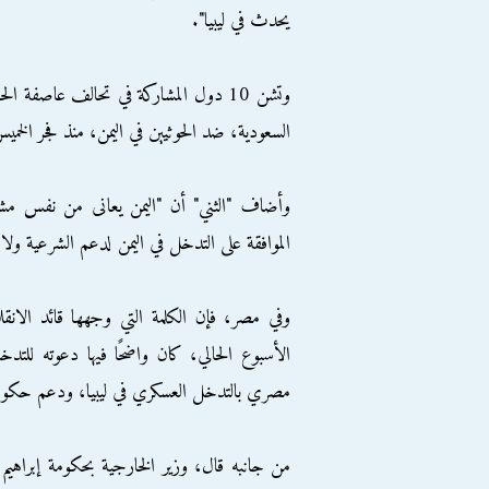
يحدث في ليبيا".
وتشن 10 دول المشاركة في تحالف عاصفة ا
السعودية، ضد الحوثيين في اليمن، منذ فجر الخميس الماض
وأضاف "الثني" أن "اليمن يعانى من نفس مشا
الموافقة على التدخل في اليمن لدعم الشرعية ولا
وفي مصر، فإن الكلمة التي وجهها قائد الانق
الأسبوع الحالي، كان واضحًا فيها دعوته لل
مصري بالتدخل العسكري في ليبيا، ودعم حكومة
من جانبه قال، وزير الخارجية بحكومة إبراهي