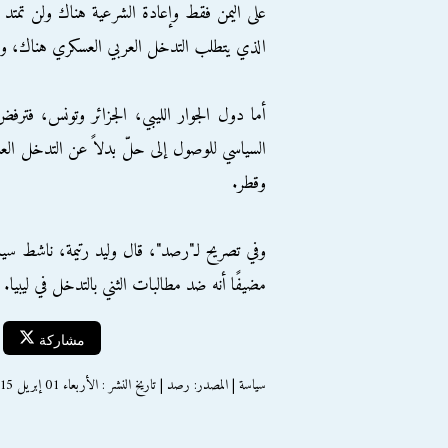
على اليمن فقط وإعادة الشرعية هناك ولن تمتد بأي
الذي يتطلب التدخل العربي العسكري هناك، و
أما دول الجوار الليبي، الجزائر وتونس، فتر
السياسي للوصول إلى حلّ بدلاً عن التدخل ال
وقطر.
وفي تصريح لـ"رصد"، قال وليد رتيمة، ناشط سيا
مضيفًا أنه ضد مطالبات الثني بالتدخل في ليبيا.
مشاركة
سياسة | المصدر: رصد | تاريخ النشر : الأربعاء 01 إبريل 2015