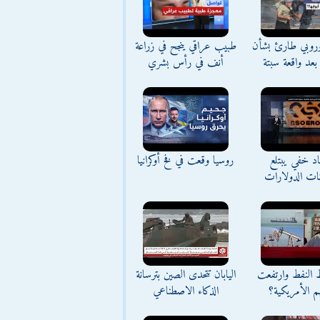
وروبي طارئ بشأن
طبيب عراقي ينجح في زراعة
بعد واقعة سبتة
أنف في رأس بشري
د خفي يبتلع
روسيا وقعت في فخ أوكرانيا
نات الدولارات
ط النفط وارتفعت
اليابان تتحدى الصين بترسانة
م الأمريكية؟
الذكاء الاصطناعي