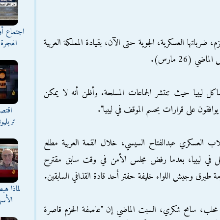
اجتماع أ
لحزم، ضرباتها العسكرية، الجوية حتى الآن، بقيادة المملكة العربية
الهجرة 
ي (26 مارس).
كل ليبيا حيث تنتشر الجماعات المسلحة. وأظن أنه لا يمكن
 يوافقون على قرارات بحسم الموقف في ليبيا".
اقتصا
تريليو
لاب العسكري عبدالفتاح السيسي، خلال القمة العربية مطلع
تدخل في ليبيا، بعدما رفض مجلس الأمن في وقت سابق مقترح
 طبرق وجيش اللواء خليفة حفتر أحد قادة القذافي السابقين.
لماذا هب
الأسه
م محلب، سامح شكري، السبت الماضي إن "عاصفة الحزم قاصرة