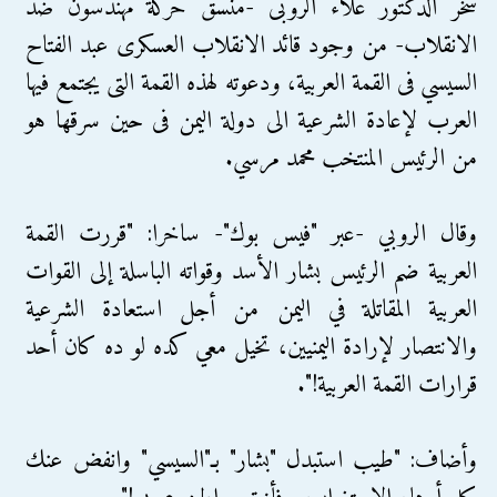
سخر الدكتور علاء الروبى -منسق حركة مهندسون ضد
الانقلاب- من وجود قائد الانقلاب العسكرى عبد الفتاح
السيسي فى القمة العربية، ودعوته لهذه القمة التى يجتمع فيها
العرب لإعادة الشرعية الى دولة اليمن فى حين سرقها هو
من الرئيس المنتخب محمد مرسي.
وقال الروبي -عبر "فيس بوك"- ساخرا: "قررت القمة
العربية ضم الرئيس بشار الأسد وقواته الباسلة إلى القوات
العربية المقاتلة في اليمن من أجل استعادة الشرعية
والانتصار لإرادة اليمنيين، تخيل معي كده لو ده كان أحد
قرارات القمة العربية!".
وأضاف: "طيب استبدل "بشار" بـ"السيسي" وانفض عنك