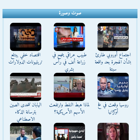
صوت وصورة
اجتماع أوروبي طارئ
طبيب عراقي ينجح في
اقتصاد خفي يبتلع
بشأن الهجرة بعد واقعة
زراعة أنف في رأس
تريليونات الدولارات
سبتة
بشري
روسيا وقعت في فخ
لماذا هبط النفط وارتفعت
اليابان تتحدى الصين
أوكرانيا
الأسهم الأمريكية؟
بترسانة الذكاء
الاصطناعي