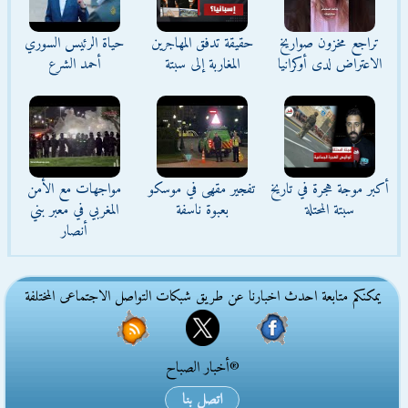
تراجع مخزون صواريخ
حقيقة تدفق المهاجرين
حياة الرئيس السوري
الاعتراض لدى أوكرانيا
المغاربة إلى سبتة
أحمد الشرع
أكبر موجة هجرة في تاريخ
تفجير مقهى في موسكو
مواجهات مع الأمن
سبتة المحتلة
بعبوة ناسفة
المغربي في معبر بني
أنصار
يمكنكم متابعة احدث اخبارنا عن طريق شبكات التواصل الاجتماعى المختلفة
®أخبار الصباح
اتصل بنا