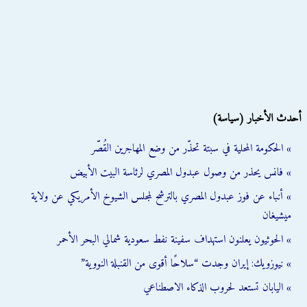
أحدث الأخبار (سياسة)
» الحكومة المحلية في سبتة تحذّر من وضع المهاجرين القُصّر
» فانس يحذر من وصول عبدول المصري لرئاسة البيت الأبيض
» أنباء عن فوز عبدول المصري بالترشح لمجلس الشيوخ الأمريكي عن ولاية
ميشيغان
» الحوثيون يعلنون استهداف سفينة نفط سعودية شمالي البحر الأحمر
» نيوزويك: إيران وجدت “سلاحًا أقوى من القنبلة النووية”
» اليابان تستعد لحروب الذكاء الاصطناعي