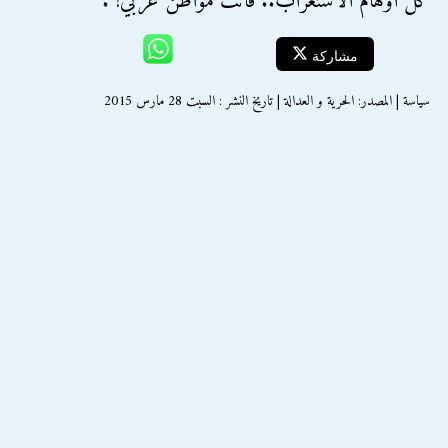
كل أوهام الاستغراب.. فأنت مواطن عربي!".
مشاركة
سياسة | المصدر: الحرية و العدالة | تاريخ النشر : السبت 28 مارس 2015