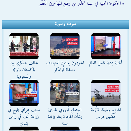
» الحكومة المحلية في سبتة تحذّر من وضع المهاجرين القُصّر
صوت وصورة
أغنية يمنية تشغل العالم
الحوثيون يعلنون استهداف
تحالف عسكري بين
مصفاة أرامكو
باكستان وتركيا
والسعودية
انفراج وشيك لأزمة
اجتماع أوروبي طارئ
طبيب عراقي ينجح في
مضيق هرمز
بشأن الهجرة بعد واقعة
زراعة أنف في رأس
سبتة
بشري