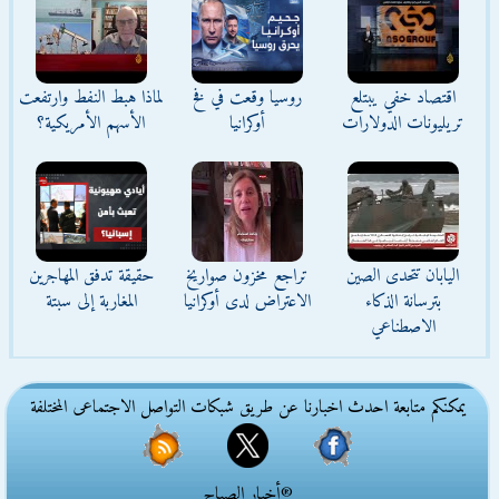
اقتصاد خفي يبتلع
روسيا وقعت في فخ
لماذا هبط النفط وارتفعت
تريليونات الدولارات
أوكرانيا
الأسهم الأمريكية؟
اليابان تتحدى الصين
تراجع مخزون صواريخ
حقيقة تدفق المهاجرين
بترسانة الذكاء
الاعتراض لدى أوكرانيا
المغاربة إلى سبتة
الاصطناعي
يمكنكم متابعة احدث اخبارنا عن طريق شبكات التواصل الاجتماعى المختلفة
®أخبار الصباح