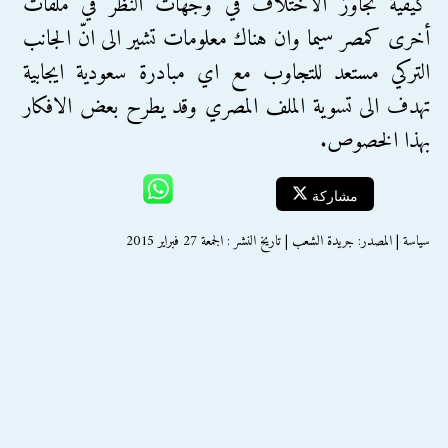
كيفية تجاوز الاختلاف في وجهات النظر في ملفات
أخرى كمصر سيما وان هناك معلومات تشير الى انّ الجانب
التركي مستعد للتجاوب مع اي مبادرة سعودية ايجابية
تهدف الى تسوية الملف المصري وقد يطرح بعض الافكار
بهذا الخصوص.
مشاركة
سياسة | المصدر: جريدة الشعب | تاريخ النشر : الجمعة 27 فبراير 2015