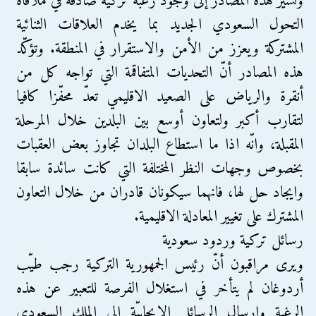
وتشير هذه المصادر إلى وجود رغبة تركية صادقة في ملاقاة
التحول السعودي الجديد بما يخدم العلاقات الثنائية
المشتركة ويعزز من الأمن والاستقرار في المنطقة. وتؤكّد
هذه المصادر أنّ التحديات المتفاقمة التي تواجه كل من
أنقرة والرياض على الصعيد الاقليمي تعدّ محفّزا كافيا
لتقارب أكبر ولتعاون أوسع بين البلدين خلال المرحلة
المقبلة، وانّه اذا ما استطاع البلدان تجاوز بعض العقبات
بخصوص وجهات النظر المختلفة التي كانت سائدة سابقا
وايجاد حل لها، فانهما سيكونان قادران من خلال التعاون
المشترك على تغيير المعادلة الاقليمية.
رسائل تركية وردود سعودية
ويرى مراقبون أنّ رئيس الجمهورية التركية رجب طيّب
أردوغان لم يتأخر في استغلال الفرصة للتعبير عن هذه
الرغبة وإرسال الرسائل الإيجابيّة إلى الملك السعودي