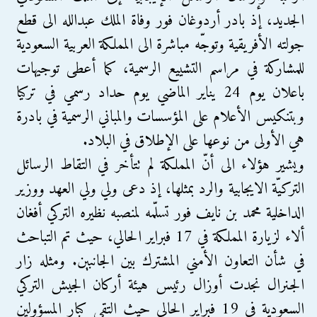
الجديد، إذ بادر أردوغان فور وفاة الملك عبدالله الى قطع
جولته الأفريقية وتوجّه مباشرة الى المملكة العربية السعودية
للمشاركة في مراسم التشييع الرسمية، كما أعطى توجيهات
باعلان يوم 24 يناير الماضي يوم حداد رسمي في تركيا
وبتنكيس الأعلام على المؤسسات والمباني الرسمية في بادرة
هي الأولى من نوعها على الإطلاق في البلاد.
ويشير هؤلاء الى أنّ المملكة لم تتأخر في التقاط الرسائل
التركيّة الايجابية والرد بمثلها، إذ دعى ولي ولي العهد ووزير
الداخلية محمد بن نايف فور تسلّمه لمنصبه نظيره التركي أفغان
ألاء لزيارة المملكة في 17 فبراير الحالي، حيث تم التباحث
في شأن التعاون الأمني المشترك بين الجانبين. ومثله زار
الجنرال نجدت أوزال رئيس هيئة أركان الجيش التركي
السعودية في 19 فبراير الحالي حيث التقى كبار المسؤولين