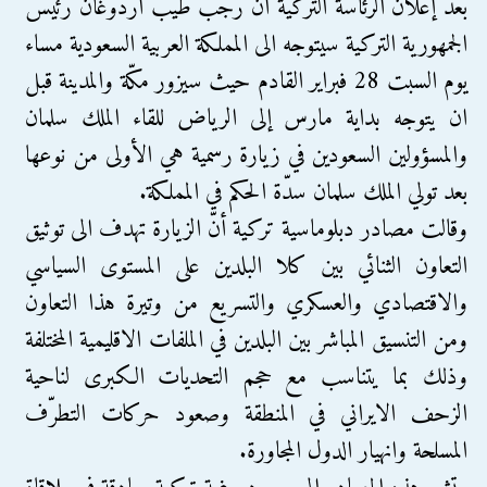
بعد إعلان الرئاسة التركية انّ رجب طيب أردوغان رئيس
الجمهورية التركية سيتوجه الى المملكة العربية السعودية مساء
يوم السبت 28 فبراير القادم حيث سيزور مكّة والمدينة قبل
ان يتوجه بداية مارس إلى الرياض للقاء الملك سلمان
والمسؤولين السعودين في زيارة رسمية هي الأولى من نوعها
بعد تولي الملك سلمان سدّة الحكم في المملكة.
وقالت مصادر دبلوماسية تركية أنّ الزيارة تهدف الى توثيق
التعاون الثنائي بين كلا البلدين على المستوى السياسي
والاقتصادي والعسكري والتسريع من وتيرة هذا التعاون
ومن التنسيق المباشر بين البلدين في الملفات الاقليمية المختلفة
وذلك بما يتناسب مع حجم التحديات الكبرى لناحية
الزحف الايراني في المنطقة وصعود حركات التطرّف
المسلحة وانهيار الدول المجاورة.