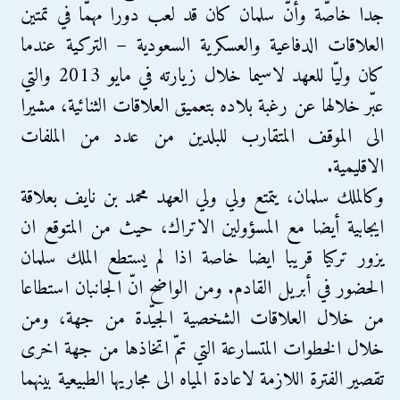
جدا خاصّة وأنّ سلمان كان قد لعب دورا مهمّا في تمتين
العلاقات الدفاعية والعسكرية السعودية – التركية عندما
كان وليّا للعهد لاسيما خلال زيارته في مايو 2013 والتي
عبّر خلالها عن رغبة بلاده بتعميق العلاقات الثنائية، مشيرا
الى الموقف المتقارب للبلدين من عدد من الملفات
الاقليمية.
وكالملك سلمان، يتمتع ولي ولي العهد محمد بن نايف بعلاقة
ايجابية أيضا مع المسؤولين الاتراك، حيث من المتوقع ان
يزور تركيا قريبا ايضا خاصة اذا لم يستطع الملك سلمان
الحضور في أبريل القادم. ومن الواضح انّ الجانبان استطاعا
من خلال العلاقات الشخصية الجيّدة من جهة، ومن
خلال الخطوات المتسارعة التي تمّ اتخاذها من جهة اخرى
تقصير الفترة اللازمة لاعادة المياه الى مجاريها الطبيعية بينهما