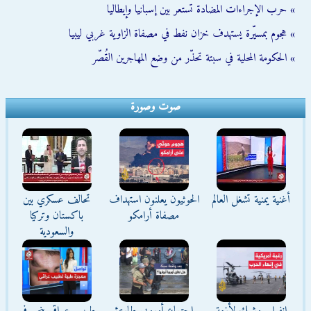
» حرب الإجراءات المضادة تستعر بين إسبانيا وإيطاليا
» هجوم بمسيّرة يستهدف خزان نفط في مصفاة الزاوية غربي ليبيا
» الحكومة المحلية في سبتة تحذّر من وضع المهاجرين القُصّر
صوت وصورة
أغنية يمنية تشغل العالم
الحوثيون يعلنون استهداف
تحالف عسكري بين
مصفاة أرامكو
باكستان وتركيا
والسعودية