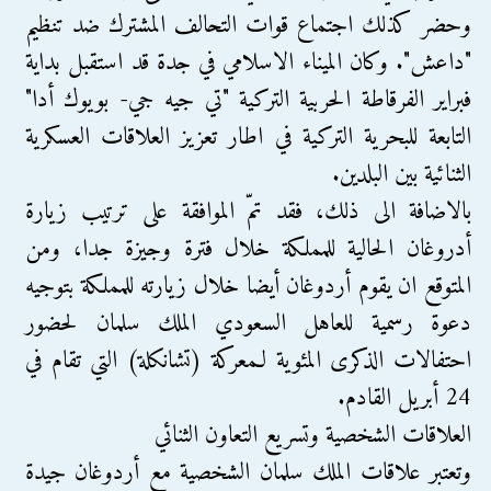
وحضر كذلك اجتماع قوات التحالف المشترك ضد تنظيم
"داعش". وكان الميناء الاسلامي في جدة قد استقبل بداية
فبراير الفرقاطة الحربية التركية "تي جيه جي- بويوك أدا"
التابعة للبحرية التركية في اطار تعزيز العلاقات العسكرية
الثنائية بين البلدين.
بالاضافة الى ذلك، فقد تمّ الموافقة على ترتيب زيارة
أدروغان الحالية للمملكة خلال فترة وجيزة جدا، ومن
المتوقع ان يقوم أردوغان أيضا خلال زيارته للمملكة بتوجيه
دعوة رسمية للعاهل السعودي الملك سلمان لحضور
احتفالات الذكرى المئوية لـمعركة (تشانكلة) التي تقام في
24 أبريل القادم.
العلاقات الشخصية وتسريع التعاون الثنائي
وتعتبر علاقات الملك سلمان الشخصية مع أردوغان جيدة