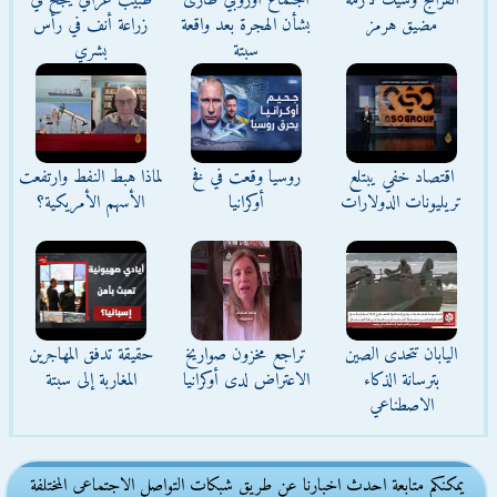
انفراج وشيك لأزمة
اجتماع أوروبي طارئ
طبيب عراقي ينجح في
مضيق هرمز
بشأن الهجرة بعد واقعة
زراعة أنف في رأس
سبتة
بشري
اقتصاد خفي يبتلع
روسيا وقعت في فخ
لماذا هبط النفط وارتفعت
تريليونات الدولارات
أوكرانيا
الأسهم الأمريكية؟
اليابان تتحدى الصين
تراجع مخزون صواريخ
حقيقة تدفق المهاجرين
بترسانة الذكاء
الاعتراض لدى أوكرانيا
المغاربة إلى سبتة
الاصطناعي
يمكنكم متابعة احدث اخبارنا عن طريق شبكات التواصل الاجتماعى المختلفة