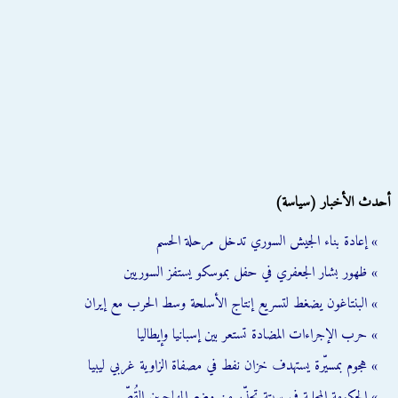
أحدث الأخبار (سياسة)
» إعادة بناء الجيش السوري تدخل مرحلة الحسم
» ظهور بشار الجعفري في حفل بموسكو يستفز السوريين
» البنتاغون يضغط لتسريع إنتاج الأسلحة وسط الحرب مع إيران
» حرب الإجراءات المضادة تستعر بين إسبانيا وإيطاليا
» هجوم بمسيّرة يستهدف خزان نفط في مصفاة الزاوية غربي ليبيا
» الحكومة المحلية في سبتة تحذّر من وضع المهاجرين القُصّر