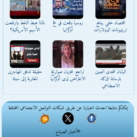
اقتصاد خفي يبتلع
روسيا وقعت في فخ
لماذا هبط النفط وارتفعت
تريليونات الدولارات
أوكرانيا
الأسهم الأمريكية؟
اليابان تتحدى الصين
تراجع مخزون صواريخ
حقيقة تدفق المهاجرين
بترسانة الذكاء
الاعتراض لدى أوكرانيا
المغاربة إلى سبتة
الاصطناعي
يمكنكم متابعة احدث اخبارنا عن طريق شبكات التواصل الاجتماعى المختلفة
®أخبار الصباح