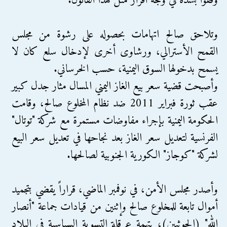
وقفوا بشدة في وجه اقرار مثل هذا القانون.
وتلاحق صالح اتهامات بحصوله على رشوة من مجلس
القمح الأسترالي، ورشاوى أخرى لإدخال سلع كان لا
يسمح بدخولها السوق اليمنية، حسب الخرساني.
وأصبحت قضية سعر بيع الغاز اليمني المسال مثار جدل كبير
عقب ثورة فبراير 2011 ضد نظام المخلوع صالح، وقامت
الحكومة اليمنية بإجراء مفاوضات مستمرة مع شركة "توتال"
الفرنسية لتعديل سعر الغاز بعد نجاحها في تعديل سعر البيع
لشركة "كوجاز" الكورية الجنوبية لصالحها.
وأصدر مجلس الأمن، في نوفمبر الماضي، قراراً يقضي بتجميد
أموال تابعة للمخلوع صالح وإثنين من قيادات جماعة "أنصار
الله" (الحوثيين)، بتهمة عرقلة التسوية السياسية في البلاد