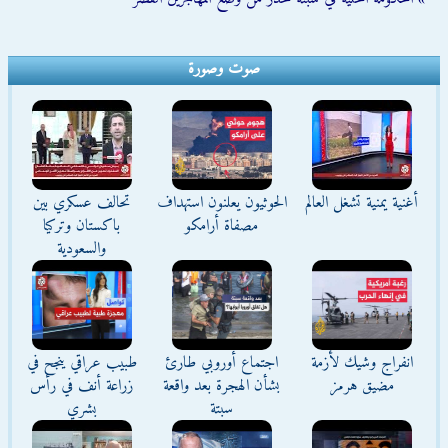
صوت وصورة
أغنية يمنية تشغل العالم
الحوثيون يعلنون استهداف
تحالف عسكري بين
مصفاة أرامكو
باكستان وتركيا
والسعودية
انفراج وشيك لأزمة
اجتماع أوروبي طارئ
طبيب عراقي ينجح في
مضيق هرمز
بشأن الهجرة بعد واقعة
زراعة أنف في رأس
سبتة
بشري