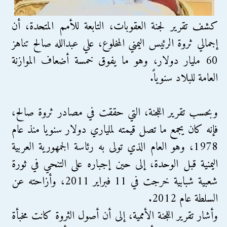
كشف تقرير لجنة العقوبات، التابعة للأمم المتحدة، أن
إجمالي ثروة الرئيس اليمني المخلوع، علي عبدالله صالح تناهز
60 مليار دولار، وهو ما يفوق خمسة أضعاف الموازنة
العامة للبلاد سنوياً.
وبحسب تقرير اللجنة، التي حققت في مصادر ثروة صالح،
فإنه كان يجمع ما تصل قيمته لملياري دولار سنويا منذ عام
1978، وهو العام الذي تولى به رئاسة الجمهورية العربية
اليمنية قبل الوحدة، إلى حين إجباره على التنحي في ثورة
شعبية شبابية خرجت في 11 فبراير 2011، وأزاحته عن
السلطة عام 2012.
وأشار تقرير اللجنة الأممية، إلى أن أصول الثروة كانت مخبأة