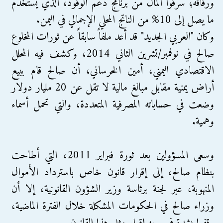
ورفاقه؛ سرقوا المال من برنامج دعم الوقود، الذي يستخدم
ما يصل إلى 10% من الناتج المحلي الإجمالي في اليمن.
وكان "العربي الجديد" قد أعد ملفاً سابقاً عن ثورات المخلوع
صالح في نوفمبر/تشرين الثاني 2014، وكشف فيه المحلل
الاقتصادي اليمني، أمين الخرساني، أن صالح قام ببيع
أراض يمنية مقابل مبالغ مالية لا تقل عن 20 مليار دولار
وضعت في حساباته المصرفية المتعددة، والتي تحمل أسماء
وهمية.
وسعى المسؤولين بعد ثورة فبراير 2011، التي أطاحت
بنظام صالح، إلى إقرار قانون خاص باسترداد الأموال
المنهوبة، عبر لجنة برئاسة وزير الشؤون القانونية، إلا أن
وزراء صالح في الحكومات المشكلة خلال الفترة الماضية،