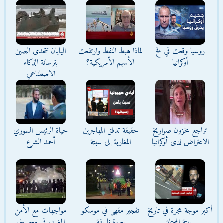
روسيا وقعت في فخ
لماذا هبط النفط وارتفعت
اليابان تتحدى الصين
أوكرانيا
الأسهم الأمريكية؟
بترسانة الذكاء
الاصطناعي
تراجع مخزون صواريخ
حقيقة تدفق المهاجرين
حياة الرئيس السوري
الاعتراض لدى أوكرانيا
المغاربة إلى سبتة
أحمد الشرع
أكبر موجة هجرة في تاريخ
تفجير مقهى في موسكو
مواجهات مع الأمن
سبتة المحتلة
بعبوة ناسفة
المغربي في معبر بني