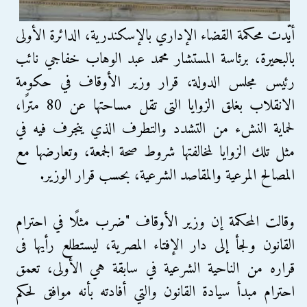
أيّدت محكمة القضاء الإداري بالإسكندرية، الدائرة الأولى
بالبحيرة، برئاسة المستشار محمد عبد الوهاب خفاجي نائب
رئيس مجلس الدولة، قرار وزير الأوقاف في حكومة
الانقلاب بغلق الزوايا التى تقل مساحتها عن 80 مترًا،
لحماية النشء من التشدد والتطرف الذي ينجرف فيه في
مثل تلك الزوايا لمخالفتها شروط صحة الجمعة، وتعارضها مع
المصالح المرعية والمقاصد الشرعية، بحسب قرار الوزير.
وقالت المحكمة إن وزير الأوقاف "ضرب مثلًا في احترام
القانون ولجأ إلى دار الإفتاء المصرية، ليستطلع رأيها فى
قراره من الناحية الشرعية في سابقة هي الأولى، تعمق
احترام مبدأ سيادة القانون والتي أفادته بأنه موافق لحكم