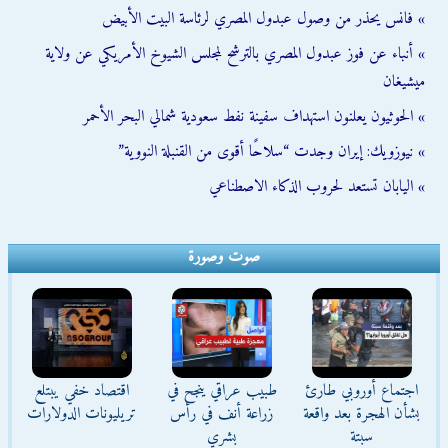
» فانس يحذر من وصول عبدول المصري لرئاسة البيت الأبيض
» أنباء عن فوز عبدول المصري بالترشح لمجلس الشيوخ الأمريكي عن ولاية
ميشيغان
» الحوثيون يعلنون استهداف سفينة نفط سعودية شمالي البحر الأحمر
» نيوزويك: إيران وجدت “سلاحًا أقوى من القنبلة النووية”
» اليابان تستعد لحروب الذكاء الاصطناعي
صوت وصورة
اجتماع أوروبي طارئ
طبيب عراقي ينجح في
اقتصاد خفي يبتلع
بشأن الهجرة بعد واقعة
زراعة أنف في رأس
تريليونات الدولارات
سبتة
بشري