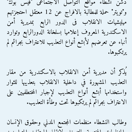
دشن نشطاء مواقع التواصل الاجتماعى "فيس بوك"
و"تويتر" حملة للمطالبة بالافراج عن 12 معتقل احتجزتهم
ميليشيات الانقلاب فى الدور الرابع بمديرية أمن
الاسكندرية المعروف إعلاميا بسلخانة الدورالرابع وتوارد
أنباء عن تعرضهم لأبشع أنواع التعذيب للاعتراف بجرائم لم
يرتكبوها.
يُذكر أن مديرية أمن الانقلاب بالاسكندرية من مقار
التعذيب المشهورة في داخلية الانقلاب بتعذيبها للثوار
واستخدامها أبشع أنواع التعذيب لإجبار المختطفيين على
الاعتراف بجرائم لم يرتكبوها تحت وطأة التعذيب.
وطالب النشطاء منظمات المجتمع المدني وحقوق الإنسان