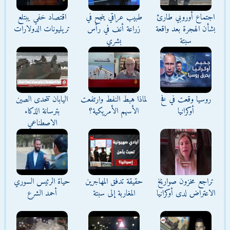
اجتماع أوروبي طارئ
طبيب عراقي ينجح في
اقتصاد خفي يبتلع
بشأن الهجرة بعد واقعة
زراعة أنف في رأس
تريليونات الدولارات
سبتة
بشري
روسيا وقعت في فخ
لماذا هبط النفط وارتفعت
اليابان تتحدى الصين
أوكرانيا
الأسهم الأمريكية؟
بترسانة الذكاء
الاصطناعي
تراجع مخزون صواريخ
حقيقة تدفق المهاجرين
حياة الرئيس السوري
الاعتراض لدى أوكرانيا
المغاربة إلى سبتة
أحمد الشرع