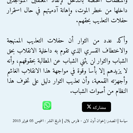
والمنظمات المختصة بالتدخل لإنقاذ المعتقلين المتواجدين
داخلها من خطر الموت، وإهانة آدميتهم في حال استمرار
حفلات التعذيب بحقهم.
وأكد عدد من الثوار أن حفلات التعذيب الممنهجة
والاختطاف القسري الذي تقوم به داخلية الانقلاب بحق
الشباب والثوار لن يثني الشباب عن المطالبة بحقوقهم، وأنه
لا يزيدهم إلا بأسا وقوة في مواجهة هذا الانقلاب الغاشم
وأجهزته القمعية، وأن تعذيب الثوار دليل على تخوف هذا
النظام من أصوات الشباب.
مشاركة
سياسة | المصدر: إخوان أون لاين - فارس بلال | تاريخ النشر : الخميس 05 فبراير 2015