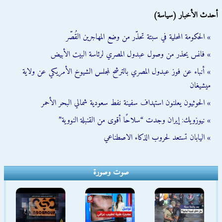
أحدث الأخبار (سياسة)
» الحكومة المحلية في سبتة تحذّر من وضع المهاجرين القُصّر
» فانس يحذر من وصول عبدول المصري لرئاسة البيت الأبيض
» أنباء عن فوز عبدول المصري بالترشح لمجلس الشيوخ الأمريكي عن ولاية
ميشيغان
» الحوثيون يعلنون استهداف سفينة نفط سعودية شمالي البحر الأحمر
» نيوزويك: إيران وجدت “سلاحًا أقوى من القنبلة النووية”
» اليابان تستعد لحروب الذكاء الاصطناعي
صوت وصورة