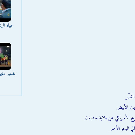
حياة الر
تفجير مقه
قُصّر
يت الأبيض
وخ الأمريكي عن ولاية ميشيغان
ي البحر الأحمر