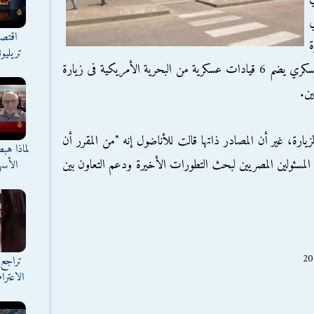
ي
اقتصا
ة
تريليو
مساء الأحد قادماً من أبوظبى على رأس وفد عسكري يضم 6 قيادات عسكرية من البحرية الأمريكية فى زيارة
ين.
رة، غير أن المصادر ذاتها قالت للأناضول إنه "من المقرر أن
لماذا هب
المسئولين المصريين لبحث التطورات الأخيرة ودعم التعاون بين
الأسه
تراجع 
الاعترا