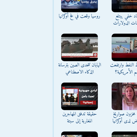
د خفي يبتلع
روسيا وقعت في فخ أوكرانيا
نات الدولارات
ط النفط وارتفعت
اليابان تتحدى الصين بترسانة
م الأمريكية؟
الذكاء الاصطناعي
مخزون صواريخ
حقيقة تدفق المهاجرين
ض لدى أوكرانيا
المغاربة إلى سبتة