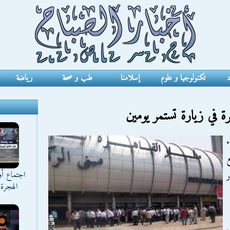
د
تكنولوجيا و علوم
إسلامنا
طب و صحة
رياضة
 في زيارة تستمر يومين
ع
اجتماع أ
الهجرة 
ي