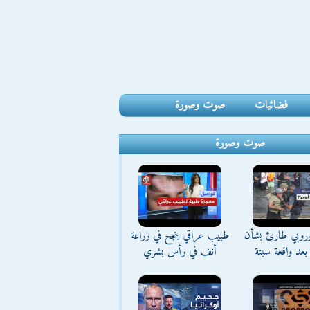
فضائيات
صوت وصورة
صوت وصورة
وروبي طارئ بشأن
طبيب عراقي ينجح في زراعة
بعد واقعة سبتة
أنف في رأس بشري