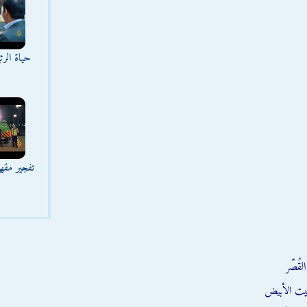
حياة الر
تفجير مقه
قُصّر
يت الأبيض