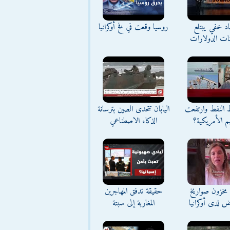
د خفي يبتلع
روسيا وقعت في فخ أوكرانيا
نات الدولارات
ط النفط وارتفعت
اليابان تتحدى الصين بترسانة
م الأمريكية؟
الذكاء الاصطناعي
مخزون صواريخ
حقيقة تدفق المهاجرين
ض لدى أوكرانيا
المغاربة إلى سبتة