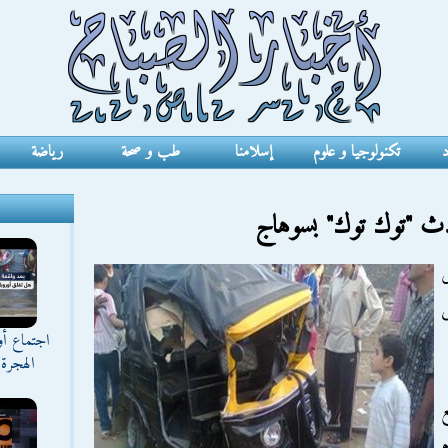
د
تكنولوجيا و علوم
إسلامنا
طب و صحة
رياضة
ن فى
ى
اجتماع أ
الهجرة 
ع
م