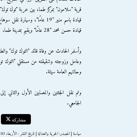
قرية "سلامون" بمركز طما، بين عربة "توك توك"
قيادة باسم منير "19 عامًا"، وسيارة نقل سوها
قيادة حسن محمد "28 عامًا" ويقيم بمدينة طما.
وعامل وزوجته وشقيقته من مستقلي "التوك توك
وحالتهم العامة سيئة.
وتم نقل الجثتين والمصابين الأول والثاني إ
الجامعي.
مشاركة
سياسة | المصدر: الحرية والعدالة | تاريخ النشر : الأربعاء 03 ديسمبر 2014