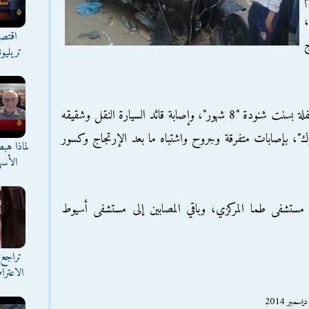
،
اقتصا
ج
تريليو
وأسفر الحادث عن وفاة قائد "التوك توك" والطفلة بسنت شنودة "8 شهور"، وإصابة قائد السيارة النقل وشقيقه
"، بإصابات متفرقة وجروح واشتباه ما بعد الإرتجاج وكسور
لماذا هب
الأسه
لى مستشفى طما المركزي، وباقي المصابين إلى مستشفى أسيوط
تراجع 
الاعترا