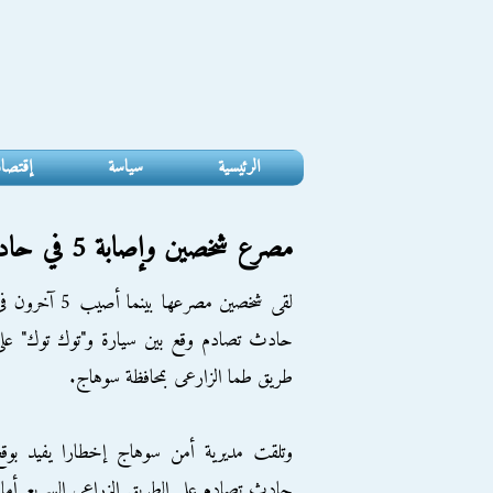
الرئيسية
سياسة
إقتصا
مصرع شخصين وإصابة 5 في حادث "توك توك" بسوهاج
لقى شخصين مصرعها بينما أصيب 5 آخرو
حادث تصادم وقع بين سيارة و"توك توك" عل
طريق طما الزارعى بمحافظة سوهاج.
وتلقت مديرية أمن سوهاج إخطارا يفيد بوق
حادث تصادم على الطريق الزراعي السريع أما