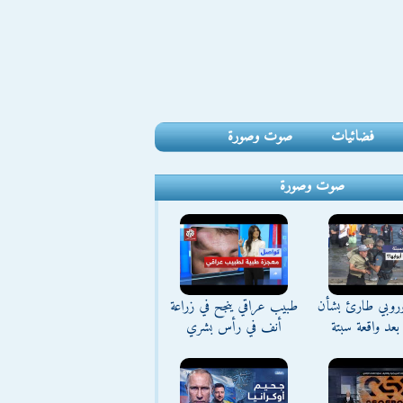
فضائيات
صوت وصورة
صوت وصورة
وروبي طارئ بشأن
طبيب عراقي ينجح في زراعة
بعد واقعة سبتة
أنف في رأس بشري