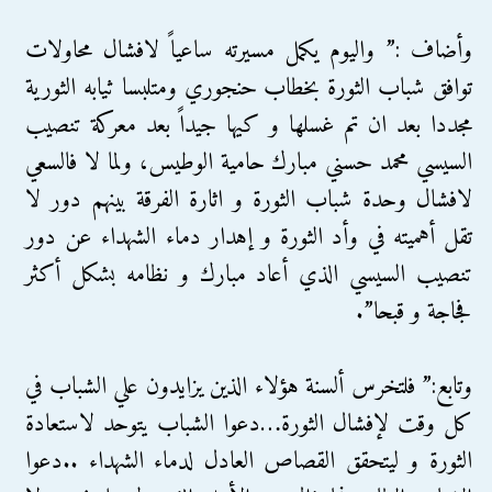
وأضاف :” واليوم يكمل مسيرته ساعياً لافشال محاولات
توافق شباب الثورة بخطاب حنجوري ومتلبسا ثيابه الثورية
مجددا بعد ان تم غسلها و كيها جيداً بعد معركة تنصيب
السيسي محمد حسني مبارك حامية الوطيس، ولما لا فالسعي
لافشال وحدة شباب الثورة و اثارة الفرقة بينهم دور لا
تقل أهميته في وأد الثورة و إهدار دماء الشهداء عن دور
تنصيب السيسي الذي أعاد مبارك و نظامه بشكل أكثر
فجاجة و قبحا”.
وتابع:” فلتخرس ألسنة هؤلاء الذين يزايدون علي الشباب في
كل وقت لإفشال الثورة…دعوا الشباب يتوحد لاستعادة
الثورة و ليتحقق القصاص العادل لدماء الشهداء ..دعوا