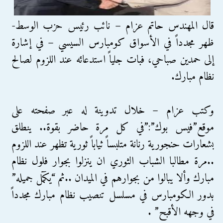
قال المهندس حاتم عزام – نائب رئيس حزب الوسط-
ظهر مجدداً في الأسواق كومبارس السيسي – في إشارة
إلى حمدين صباحي، فبات جلياً استدعائه عند اللزوم لصالح
نظام مبارك.
وكتب عزام – خلال تدوينة له عبر صفحته على
موقع”فيس بوك”:”في كل مرة حاضر بقوة.. ينطلق
بشعارات حنجورية رنانة متلبساً ثياباً ثورية تظهر عند اللزوم
..مرة مطالبا الشباب الثوري ان ينزلوا بجوار فلول نظام
مبارك وألا يبالوا من بجوارهم في الميدان ..ثم “يكمٓل جميله”
بدور الكومبارس في مسلسل تنصيب نظام مبارك مجدداً
في وجهه الأقبح” .