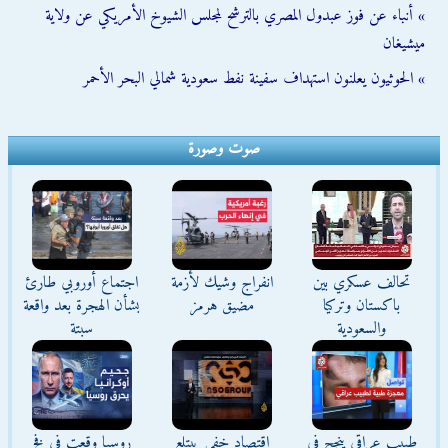
» أنباء عن فوز عبدول المصري بالترشح لمجلس الشيوخ الأمريكي عن ولاية
ميشيغان
» الحوثيون يعلنون استهداف سفينة نفط سعودية شمالي البحر الأحمر
صوت وصورة
تحالف عسكري بين
انفراج وشيك لأزمة
اجتماع أوروبي طارئ
باكستان وتركيا
مضيق هرمز
بشأن الهجرة بعد واقعة
والسعودية
سبتة
طبيب عراقي ينجح في
اقتصاد خفي يبتلع
روسيا وقعت في فخ