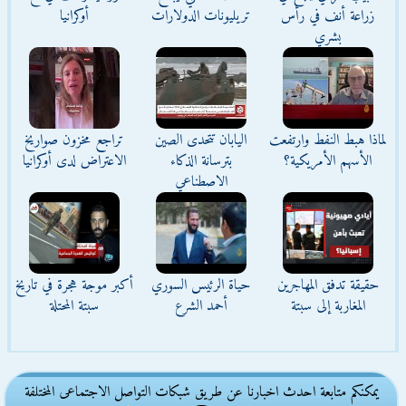
زراعة أنف في رأس
تريليونات الدولارات
أوكرانيا
بشري
لماذا هبط النفط وارتفعت
اليابان تتحدى الصين
تراجع مخزون صواريخ
الأسهم الأمريكية؟
بترسانة الذكاء
الاعتراض لدى أوكرانيا
الاصطناعي
حقيقة تدفق المهاجرين
حياة الرئيس السوري
أكبر موجة هجرة في تاريخ
المغاربة إلى سبتة
أحمد الشرع
سبتة المحتلة
يمكنكم متابعة احدث اخبارنا عن طريق شبكات التواصل الاجتماعى المختلفة