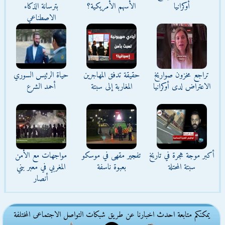
أوكرانيا
الأسهم الأمريكية؟
بترسانة الذكاء
الاصطناعي
تراجع مخزون صواريخ
حقيقة تدفق المهاجرين
حياة الرئيس السوري
الاعتراض لدى أوكرانيا
المغاربة إلى سبتة
أحمد الشرع
أكبر موجة هجرة في تاريخ
تفجير مقهى في موسكو
مواجهات مع الأمن
سبتة المحتلة
بعبوة ناسفة
المغربي في معبر بني
أنصار
يمكنكم متابعة احدث اخبارنا عن طريق شبكات التواصل الاجتماعى المختلفة