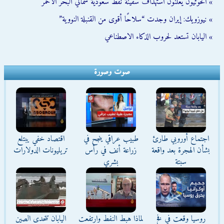
» الحوثيون يعلنون استهداف سفينة نفط سعودية شمالي البحر الأحمر
» نيوزويك: إيران وجدت “سلاحًا أقوى من القنبلة النووية”
» اليابان تستعد لحروب الذكاء الاصطناعي
صوت وصورة
اجتماع أوروبي طارئ
طبيب عراقي ينجح في
اقتصاد خفي يبتلع
بشأن الهجرة بعد واقعة
زراعة أنف في رأس
تريليونات الدولارات
سبتة
بشري
روسيا وقعت في فخ
لماذا هبط النفط وارتفعت
اليابان تتحدى الصين