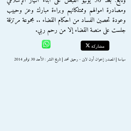
وتابع: بعد 30 يونيو القبض على ابناء التيار الإسلامي
ومصادرة اموالهم وممتلكاتهم وبراءة مبارك وعز وحبيب
وعودة تحصين الفساد من احكام القضاء .. مجموعة مرتزقة
جلست على منصة القضاء إﻻ من رحم ربي.
مشاركة
سياسة | المصدر: إخوان أون لاين - رحيق محمد | تاريخ النشر : الأحد 30 نوفمبر 2014