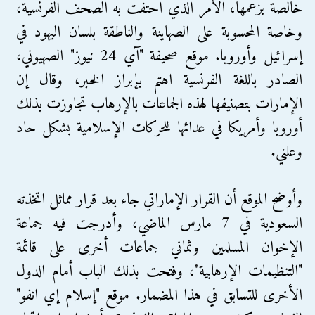
خالصة بزعمها، الأمر الذي احتفت به الصحف الفرنسية،
وخاصة المحسوبة على الصهاينة والناطقة بلسان اليهود في
إسرائيل وأوروبا. موقع صحيفة "آي 24 نيوز" الصهيوني،
الصادر باللغة الفرنسية اهتم بإبراز الخبر، وقال إن
الإمارات بتصنيفها لهذه الجماعات بالإرهاب تجاوزت بذلك
أوروبا وأمريكا في عدائها للحركات الإسلامية بشكل حاد
وعلني.
وأوضح الموقع أن القرار الإماراتي جاء بعد قرار مماثل اتخذته
السعودية في 7 مارس الماضي، وأدرجت فيه جماعة
الإخوان المسلمين وثماني جماعات أخرى على قائمة
"التنظيمات الإرهابية"، وفتحت بذلك الباب أمام الدول
الأخرى للتسابق في هذا المضمار. موقع "إسلام إي انفو"