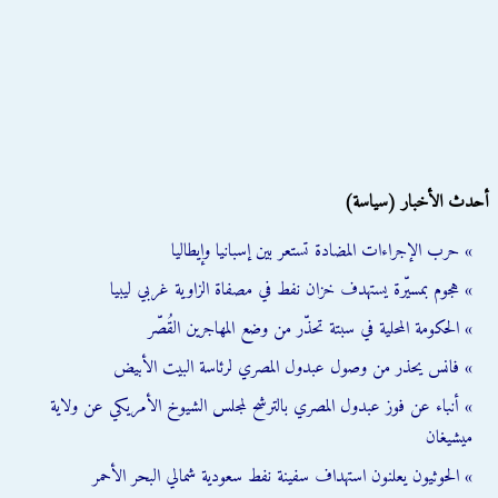
أحدث الأخبار (سياسة)
» حرب الإجراءات المضادة تستعر بين إسبانيا وإيطاليا
» هجوم بمسيّرة يستهدف خزان نفط في مصفاة الزاوية غربي ليبيا
» الحكومة المحلية في سبتة تحذّر من وضع المهاجرين القُصّر
» فانس يحذر من وصول عبدول المصري لرئاسة البيت الأبيض
» أنباء عن فوز عبدول المصري بالترشح لمجلس الشيوخ الأمريكي عن ولاية
ميشيغان
» الحوثيون يعلنون استهداف سفينة نفط سعودية شمالي البحر الأحمر