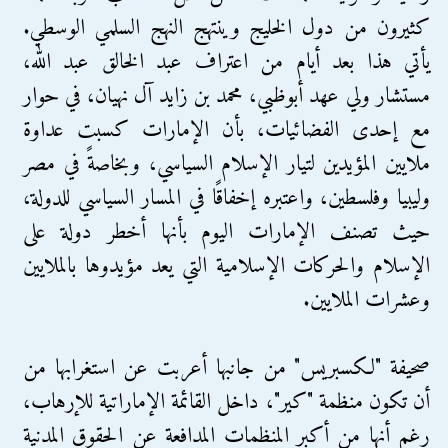
كثيرون من دول الخليج وينتهج النهج السلمي الوسطي.
يأتي هذا بعد أيام من اعتراف عبد الخالق عبد الله،
مستشار ولي عهد أبوظبي، محمد بن زايد آل نهيان، في حوار
مع إحدى الفضائيات، بأن الإمارات كسبت عداوة
ملايين المؤيدين لتيار الإسلام السياسي، وبخاصةً في مصر
وليبيا وفلسطين، واعتبره إخفاقًا في المسار السياسي للدولة،
حيث تصنف الإمارات اليوم بأنها أخطر دولة على
الإسلام والحركات الإسلامية التي يعد مؤيدوها بالملايين
وعشرات الملايين.
صحيفة "لكسبريس" من جانبها أعربت عن استغرابها من
أن تكون منظمة "كير"، داخل القائمة الإماراتية للإرهاب،
رغم أنها من أكبر المنظمات المدافعة عن الحقوق المدنية