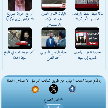
لماذا هبط النفط وارتفعت
اليابان تتحدى الصين
تراجع مخزون صواريخ
الأسهم الأمريكية؟
بترسانة الذكاء
الاعتراض لدى أوكرانيا
الاصطناعي
حقيقة تدفق المهاجرين
حياة الرئيس السوري
أكبر موجة هجرة في تاريخ
المغاربة إلى سبتة
أحمد الشرع
سبتة المحتلة
يمكنكم متابعة احدث اخبارنا عن طريق شبكات التواصل الاجتماعى المختلفة
®أخبار الصباح