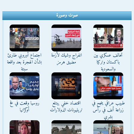
صوت وصورة
تحالف عسكري بين
انفراج وشيك لأزمة
اجتماع أوروبي طارئ
باكستان وتركيا
مضيق هرمز
بشأن الهجرة بعد واقعة
والسعودية
سبتة
طبيب عراقي ينجح في
اقتصاد خفي يبتلع
روسيا وقعت في فخ
زراعة أنف في رأس
تريليونات الدولارات
أوكرانيا
بشري