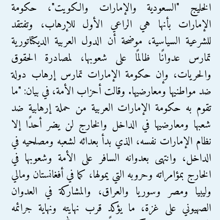
الخليج "السعودية والإمارات والكويت"، حكومة
الإمارات بأنها هي الراعي الأول للإرهاب، وتفتقد
للشرعية السياسية، موضحة أن الدول العربية الديكتاتورية
تمارس عدوانًا ظالمًا على شعوبها، لمصادرة الحقوق
والحريات، وإن حكومة الإمارات تمارس إرهاب دولة
ضد مواطنيها ومعارضيها. وقالت أحزاب الأمة، في بيان: "ما
تقوم به حكومة الإمارات العربية من حملة إرهابية ضد
شعبها ومعارضيها في الداخل والخارج لن يضر أحدًا إلا
نظام الإمارات نفسه، الذي بدأ بعدائه لشعبه ومصلحيه في
الداخل، وانتهى بعدوانه السافر على الأمة وشعوبها في
الخارج بمؤامراته وحروبه التي يمولها، كما في أفغانستان ومالي
وليبيا ومصر وسوريا والعراق، والمشاركة في العدوان
الصهيوني على غزة، ما يؤكد قرب نهايته ونهاية جرائمه