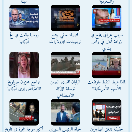
والسعودية
سبتة
طبيب عراقي ينجح في
اقتصاد خفي يبتلع
روسيا وقعت في فخ
زراعة أنف في رأس
تريليونات الدولارات
أوكرانيا
بشري
لماذا هبط النفط وارتفعت
اليابان تتحدى الصين
تراجع مخزون صواريخ
الأسهم الأمريكية؟
بترسانة الذكاء
الاعتراض لدى أوكرانيا
الاصطناعي
حقيقة تدفق المهاجرين
حياة الرئيس السوري
أكبر موجة هجرة في تاريخ