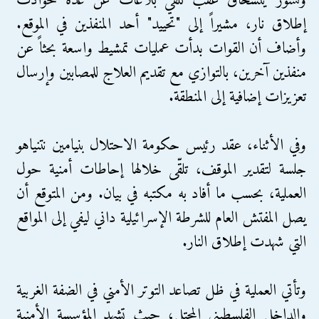
وتسور يتسحاق عقب تلقي بلاغات عن عدة حوادث
إطلاق نار، مشيراً إلى "تحييد" أحد المنفذين في الموقع.
وأضاف أن القوات بدأت عمليات تمشيط واسعة بحثاً عن
منفذين آخرين، بالتوازي مع تقديم العلاج للمصابين وإرسال
تعزيزات إضافية إلى المنطقة.
وفي الأثناء، عقد رئيس حكومة الاحتلال بنيامين نتنياهو
جلسة لتقدير الموقف، تلقّى خلالها إحاطات أمنية حول
العملية، بحسب ما أفاد به مكتبه في بيان. ومن المتوقع أن
يصل المفتش العام للشرطة الإسرائيلية داني ليفي إلى المواقع
التي شهدت إطلاق النار.
وتأتي العملية في ظل تصاعد التوتر الأمني في الضفة الغربية
والداخل الفلسطيني المحتل، حيث تشهد المؤسسة الأمنية