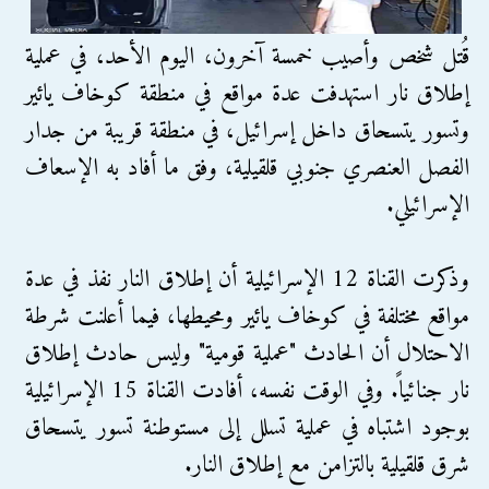
قُتل شخص وأصيب خمسة آخرون، اليوم الأحد، في عملية
إطلاق نار استهدفت عدة مواقع في منطقة كوخاف يائير
وتسور يتسحاق داخل إسرائيل، في منطقة قريبة من جدار
الفصل العنصري جنوبي قلقيلية، وفق ما أفاد به الإسعاف
الإسرائيلي.
وذكرت القناة 12 الإسرائيلية أن إطلاق النار نفذ في عدة
مواقع مختلفة في كوخاف يائير ومحيطها، فيما أعلنت شرطة
الاحتلال أن الحادث "عملية قومية" وليس حادث إطلاق
نار جنائياً. وفي الوقت نفسه، أفادت القناة 15 الإسرائيلية
بوجود اشتباه في عملية تسلل إلى مستوطنة تسور يتسحاق
شرق قلقيلية بالتزامن مع إطلاق النار.