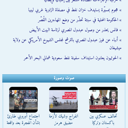
» حرب الإجراءات المضادة تستعر بين إسبانيا وإيطاليا
» هجوم بمسيّرة يستهدف خزان نفط في مصفاة الزاوية غربي ليبيا
» الحكومة المحلية في سبتة تحذّر من وضع المهاجرين القُصّر
» فانس يحذر من وصول عبدول المصري لرئاسة البيت الأبيض
» أنباء عن فوز عبدول المصري بالترشح لمجلس الشيوخ الأمريكي عن ولاية
ميشيغان
» الحوثيون يعلنون استهداف سفينة نفط سعودية شمالي البحر الأحمر
صوت وصورة
تحالف عسكري بين
انفراج وشيك لأزمة
اجتماع أوروبي طارئ
باكستان وتركيا
مضيق هرمز
بشأن الهجرة بعد واقعة