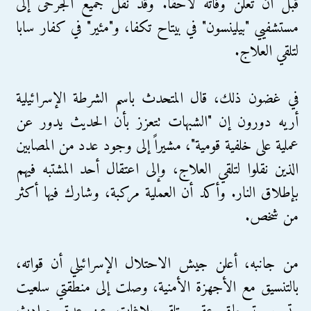
قبل أن تُعلن وفاته لاحقاً. وقد نُقل جميع الجرحى إلى
مستشفيي "بيلينسون" في بيتاح تكفا، و"مئير" في كفار سابا
لتلقي العلاج.
في غضون ذلك، قال المتحدث باسم الشرطة الإسرائيلية
أريه دورون إن "الشبهات تتعزز بأن الحديث يدور عن
عملية على خلفية قومية"، مشيراً إلى وجود عدد من المصابين
الذين نقلوا لتلقي العلاج، وإلى اعتقال أحد المشتبه فيهم
بإطلاق النار. وأكد أن العملية مركبة، وشارك فيها أكثر
من شخص.
من جانبه، أعلن جيش الاحتلال الإسرائيلي أن قواته،
بالتنسيق مع الأجهزة الأمنية، وصلت إلى منطقتي سلعيت