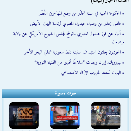
أحدث الأخبار (سياسة)
» الحكومة المحلية في سبتة تحذّر من وضع المهاجرين القُصّر
» فانس يحذر من وصول عبدول المصري لرئاسة البيت الأبيض
» أنباء عن فوز عبدول المصري بالترشح لمجلس الشيوخ الأمريكي عن ولاية
ميشيغان
» الحوثيون يعلنون استهداف سفينة نفط سعودية شمالي البحر الأحمر
» نيوزويك: إيران وجدت “سلاحًا أقوى من القنبلة النووية”
» اليابان تستعد لحروب الذكاء الاصطناعي
صوت وصورة