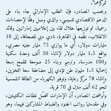
تمركزهما".
وبحسب المصادر، فإن الطلب الإماراتي جاء بناء على
الدعم الاقتصادي للسيسي، والذي وصل وفقًا لإحصاءات
رسمية، تم توزيعها خلال لقاء بين إعلاميين إماراتيين وقائد
الانقلاب، نظّمه في القاهرة، نادي دبي للصحافة، إلى 10
مليارات دولار، أي ما يوازي 75 مليار جنيه مصري،
بواقع 1.5 مليار دولار لإنشاء 50 ألف وحدة سكنية
و100 مدرسة، وترميم وبناء 25 صومعة للقمح بسعة
إجمالية 1.5 مليون طن تؤدي إلى مضاعفة سعة التخزين،
وإنشاء 78 مركز رعاية، وتوفير الكهرباء من الطاقة الشمسية
لنحو 62 ألف منزل في 70 قرية.
وأوضحت المصادر، أن الإمارات تتحمّل نفقات الكتيبتين،
وفي مقدمتها رواتب الجنود والضباط المشاركين فيهما، وهو