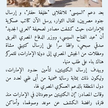
بعد دعم "السيسى" للانقلابى "خليفة حفتر"، و إرسال
جنود مصريين؛ لقتال الثوار، يرسل الآن كتائب عسكرية
للإمارات؛ حيث كشفت مصادر لصحيفة "العربي الجديد"
أن "عبد الفتاح السيسي، ووزير الدفاع المصري الفريق
صدقي صبحي، وافقا سرًّا على إرسال كتيبتي مشاة
ومظلات من الجيش المصري إلى دولة الإمارات؛ للتمركز
هناك بناء على طلب منها.
ويهدف إرسال الكتيبتين؛ لتأمين حدود الإمارات،
وليكون ذلك بمثابة رسالة ضمنية من أبى ظبي لعدد من
دول المنطقة بالدعم العسكري المصري لها.
وقالت المصادر: "إن الكتيبتين موجودتان في الإمارات منذ
فترة؛ رافضة الكشف عن موعد وصولهما، وأماكن