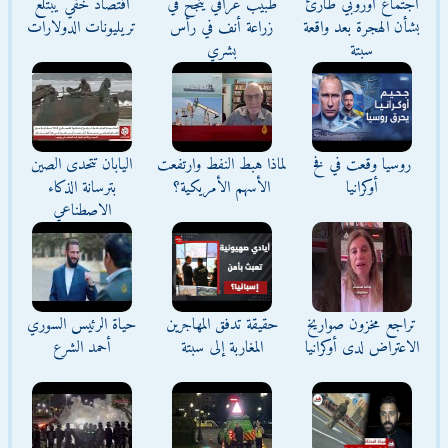
اجتماع أوروبي طارئ
طبيب عراقي ينجح في
اقتصاد خفي يبتلع
بشأن الهجرة بعد واقعة
زراعة أنف في رأس
تريليونات الدولارات
سبتة
بشري
روسيا وقعت في فخ
لماذا هبط النفط وارتفعت
اليابان تتحدى الصين
أوكرانيا
الأسهم الأمريكية؟
بترسانة الذكاء
الاصطناعي
تراجع مخزون صواريخ
حقيقة تدفق المهاجرين
حياة الرئيس السوري
الاعتراض لدى أوكرانيا
المغاربة إلى سبتة
أحمد الشرع