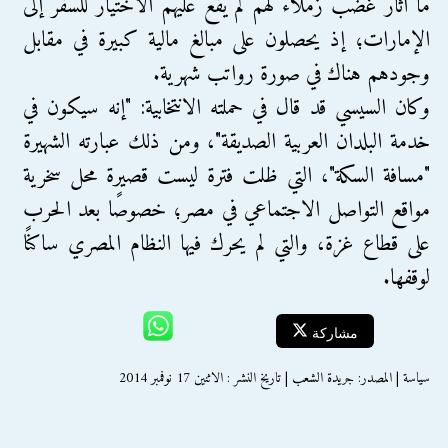
ما أثار غضب زملاء لهم لم يقع عليهم الاختيار للسفر إلى
الإمارات؛ إذ يحصلون على مبالغ مالية كبيرة في مقابل
وجودهم هناك في صورة رواتب شهرية.
وكان السيسي قد قال في حملته الانتخابية: "إنه سيكون في
خدمة البلدان العربية الصديقة"، ومن ذلك عبارته الشهيرة
"مسافة السكة"، التي ظلت فترة ليست قصيرة محل سخرية
مواقع التواصل الاجتماعي في مصر؛ خصوصًا بعد الحرب
على قطاع غزة، والتي لم يحرك فيها النظام المصري ساكنًا
لوقفها.
مشاركة
سياسة | المصدر: جريدة الشعب | تاريخ النشر : الاثنين 17 نوفمبر 2014