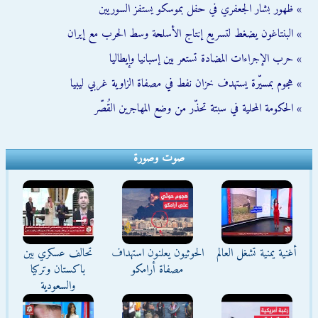
» ظهور بشار الجعفري في حفل بموسكو يستفز السوريين
» البنتاغون يضغط لتسريع إنتاج الأسلحة وسط الحرب مع إيران
» حرب الإجراءات المضادة تستعر بين إسبانيا وإيطاليا
» هجوم بمسيّرة يستهدف خزان نفط في مصفاة الزاوية غربي ليبيا
» الحكومة المحلية في سبتة تحذّر من وضع المهاجرين القُصّر
صوت وصورة
أغنية يمنية تشغل العالم
الحوثيون يعلنون استهداف
تحالف عسكري بين
مصفاة أرامكو
باكستان وتركيا
والسعودية