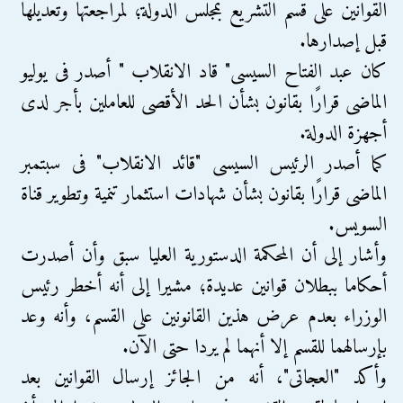
القوانين على قسم التشريع بمجلس الدولة؛ لمراجعتها وتعديلها
قبل إصدارها.
كان عبد الفتاح السيسى" قاد الانقلاب " أصدر فى يوليو
الماضى قرارًا بقانون بشأن الحد الأقصى للعاملين بأجر لدى
أجهزة الدولة.
كما أصدر الرئيس السيسى "قائد الانقلاب" فى سبتمبر
الماضى قرارًا بقانون بشأن شهادات استثمار تنمية وتطوير قناة
السويس.
وأشار إلى أن المحكمة الدستورية العليا سبق وأن أصدرت
أحكاما ببطلان قوانين عديدة؛ مشيرا إلى أنه أخطر رئيس
الوزراء بعدم عرض هذين القانونين على القسم، وأنه وعد
بإرسالهما للقسم إلا أنهما لم يردا حتى الآن.
وأكد "العجاتى"، أنه من الجائز إرسال القوانين بعد