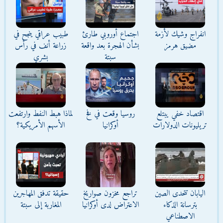
انفراج وشيك لأزمة
اجتماع أوروبي طارئ
طبيب عراقي ينجح في
مضيق هرمز
بشأن الهجرة بعد واقعة
زراعة أنف في رأس
سبتة
بشري
اقتصاد خفي يبتلع
روسيا وقعت في فخ
لماذا هبط النفط وارتفعت
تريليونات الدولارات
أوكرانيا
الأسهم الأمريكية؟
اليابان تتحدى الصين
تراجع مخزون صواريخ
حقيقة تدفق المهاجرين
بترسانة الذكاء
الاعتراض لدى أوكرانيا
المغاربة إلى سبتة
الاصطناعي