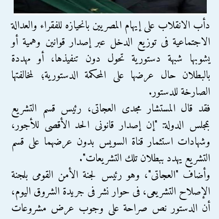
دأب الانقلاب على إيهام المصريين بانحيازه للفقراء والعدالة
الاجتماعية فى توزيع الدخل عبر إصدار قوانين وهمية أو
يشوبها شبهة دستورية تحول دون تنفيذها، أو مهددة
بالبطلان حال عرضها على المحكمة الدستورية؛ لمخالفتها
الصارخة للدستور.
فقد قال المستشار مجدى العجاتى، رئيس قسم التشريع
بمجلس الدولة: "إن إصدار قانونى الحد الأقصى للأجور،
وشهادات استثمار قناة السويس بدون عرضهما على قسم
التشريع يهدد ببطلان تلك التشريعات".
وأضاف "العجاتى"، وهو رئيس لجنة الأمن القومى بلجنة
الإصلاح التشريعى، فى حوار نشر فى جريدة الشروق اليوم،
أن الدستور نص صراحة على وجوب عرض مشروعات