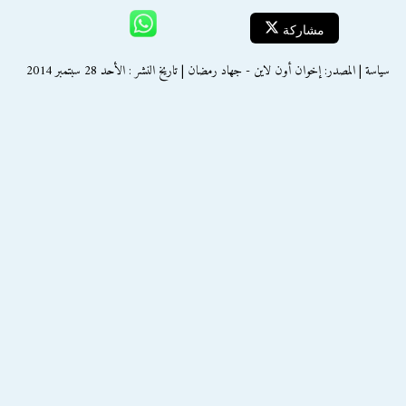
مشاركة
سياسة | المصدر: إخوان أون لاين - جهاد رمضان | تاريخ النشر : الأحد 28 سبتمبر 2014