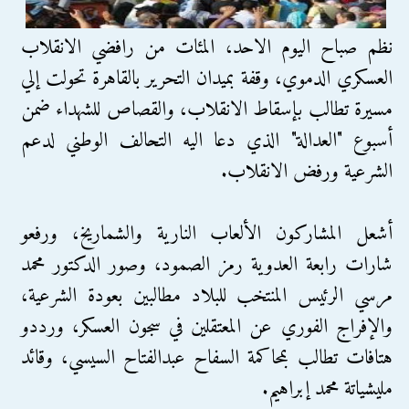
نظم صباح اليوم الاحد، المئات من رافضي الانقلاب
العسكري الدموي، وقفة بميدان التحرير بالقاهرة تحولت إلي
مسيرة تطالب بإسقاط الانقلاب، والقصاص للشهداء ضمن
أسبوع "العدالة" الذي دعا اليه التحالف الوطني لدعم
الشرعية ورفض الانقلاب.
أشعل المشاركون اﻷلعاب النارية والشماريخ، ورفعو
شارات رابعة العدوية رمز الصمود، وصور الدكتور محمد
مرسي الرئيس المنتخب للبلاد مطالبين بعودة الشرعية،
واﻹفراج الفوري عن المعتقلين في سجون العسكر، ورددو
هتافات تطالب بمحاكمة السفاح عبدالفتاح السيسي، وقائد
مليشياتة محمد إبراهيم.