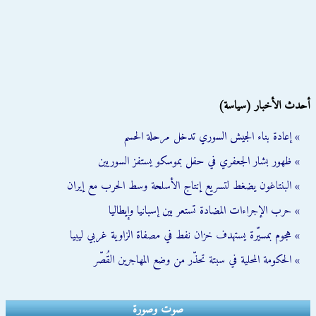
أحدث الأخبار (سياسة)
» إعادة بناء الجيش السوري تدخل مرحلة الحسم
» ظهور بشار الجعفري في حفل بموسكو يستفز السوريين
» البنتاغون يضغط لتسريع إنتاج الأسلحة وسط الحرب مع إيران
» حرب الإجراءات المضادة تستعر بين إسبانيا وإيطاليا
» هجوم بمسيّرة يستهدف خزان نفط في مصفاة الزاوية غربي ليبيا
» الحكومة المحلية في سبتة تحذّر من وضع المهاجرين القُصّر
صوت وصورة