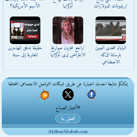
تريليونات الدولارات
أوكرانيا
الأسهم الأمريكية؟
اليابان تتحدى الصين
تراجع مخزون صواريخ
حقيقة تدفق المهاجرين
بترسانة الذكاء
الاعتراض لدى أوكرانيا
المغاربة إلى سبتة
الاصطناعي
يمكنكم متابعة احدث اخبارنا عن طريق شبكات التواصل الاجتماعى المختلفة
®أخبار الصباح
اتصل بنا
AkhbarAlsabah.com