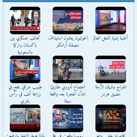
أغنية يمنية تشغل العالم
الحوثيون يعلنون استهداف
تحالف عسكري بين
مصفاة أرامكو
باكستان وتركيا
والسعودية
انفراج وشيك لأزمة
اجتماع أوروبي طارئ
طبيب عراقي ينجح في
مضيق هرمز
بشأن الهجرة بعد واقعة
زراعة أنف في رأس
سبتة
بشري
اقتصاد خفي يبتلع
روسيا وقعت في فخ
لماذا هبط النفط وارتفعت