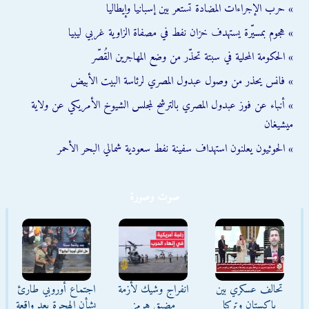
» حرب الإجراءات المضادة تستعر بين إسبانيا وإيطاليا
» هجوم بمسيّرة يستهدف خزان نفط في مصفاة الزاوية غربي ليبيا
» الحكومة المحلية في سبتة تحذّر من وضع المهاجرين القُصّر
» فانس يحذر من وصول عبدول المصري لرئاسة البيت الأبيض
» أنباء عن فوز عبدول المصري بالترشح لمجلس الشيوخ الأمريكي عن ولاية
ميشيغان
» الحوثيون يعلنون استهداف سفينة نفط سعودية شمالي البحر الأحمر
صوت وصورة
تحالف عسكري بين
انفراج وشيك لأزمة
اجتماع أوروبي طارئ
باكستان وتركيا
مضيق هرمز
بشأن الهجرة بعد واقعة