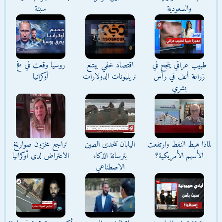
والسعودية
سبتة
طبيب عراقي ينجح في
اقتصاد خفي يبتلع
روسيا وقعت في فخ
زراعة أنف في رأس
تريليونات الدولارات
أوكرانيا
بشري
لماذا هبط النفط وارتفعت
اليابان تتحدى الصين
تراجع مخزون صواريخ
الأسهم الأمريكية؟
بترسانة الذكاء
الاعتراض لدى أوكرانيا
الاصطناعي