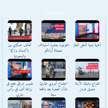
صوت وصورة
أغنية يمنية تشغل العالم
الحوثيون يعلنون استهداف
تحالف عسكري بين
مصفاة أرامكو
باكستان وتركيا
والسعودية
انفراج وشيك لأزمة
اجتماع أوروبي طارئ
طبيب عراقي ينجح في
مضيق هرمز
بشأن الهجرة بعد واقعة
زراعة أنف في رأس
سبتة
بشري