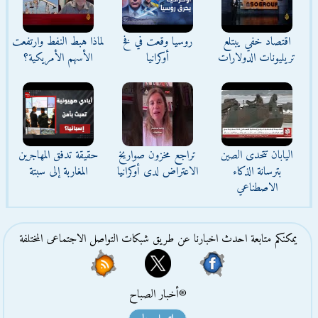
اقتصاد خفي يبتلع
روسيا وقعت في فخ
لماذا هبط النفط وارتفعت
تريليونات الدولارات
أوكرانيا
الأسهم الأمريكية؟
اليابان تتحدى الصين
تراجع مخزون صواريخ
حقيقة تدفق المهاجرين
بترسانة الذكاء
الاعتراض لدى أوكرانيا
المغاربة إلى سبتة
الاصطناعي
يمكنكم متابعة احدث اخبارنا عن طريق شبكات التواصل الاجتماعى المختلفة
®أخبار الصباح