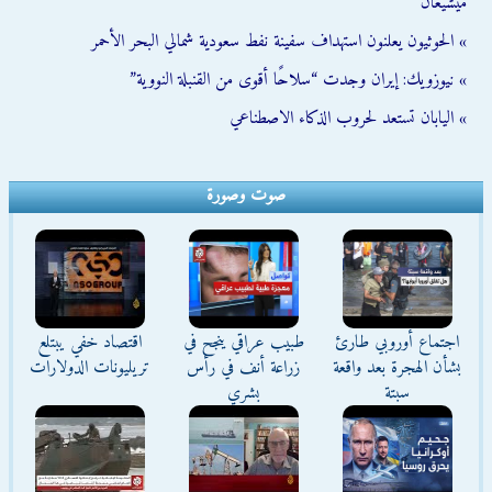
ميشيغان
» الحوثيون يعلنون استهداف سفينة نفط سعودية شمالي البحر الأحمر
» نيوزويك: إيران وجدت “سلاحًا أقوى من القنبلة النووية”
» اليابان تستعد لحروب الذكاء الاصطناعي
صوت وصورة
اجتماع أوروبي طارئ
طبيب عراقي ينجح في
اقتصاد خفي يبتلع
بشأن الهجرة بعد واقعة
زراعة أنف في رأس
تريليونات الدولارات
سبتة
بشري