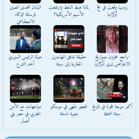
روسيا وقعت في فخ
لماذا هبط النفط وارتفعت
اليابان تتحدى الصين
أوكرانيا
الأسهم الأمريكية؟
بترسانة الذكاء
الاصطناعي
تراجع مخزون صواريخ
حقيقة تدفق المهاجرين
حياة الرئيس السوري
الاعتراض لدى أوكرانيا
المغاربة إلى سبتة
أحمد الشرع
أكبر موجة هجرة في تاريخ
تفجير مقهى في موسكو
مواجهات مع الأمن
سبتة المحتلة
بعبوة ناسفة
المغربي في معبر بني
أنصار