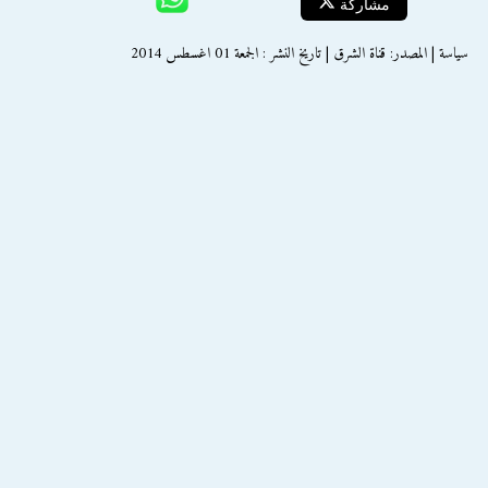
مشاركة
سياسة | المصدر: قناة الشرق | تاريخ النشر : الجمعة 01 اغسطس 2014