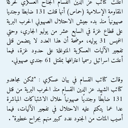
أعلنت كتائب عز الدين القسام الجناح العسكري لحركة
المقاومة الإسلامية (حماس) أنها قتلت 131 ضابطا وجنديا
صهيونياً منذ بدء جيش الاحتلال الصهيوني الحرب البرية
على قطاع غزة في السابع عشر من يوليو الجاري، وحتي
الخميس 31 يوليه، موضحة أن هذا العدد لا يتضمن قتلى
تفجير الآليات العسكرية المتوغلة على حدود غزة، فيما
أعلنت اسرائيل رسميا اعترافها بمقتل 61 جندي صهيوني.
وقالت كتائب القسام في بيان عسكري : "تمكن مجاهدو
كتائب الشهيد عز الدين القسام منذ الحرب البرية من قتل
131 ضابطًا وجنديًا صهيونياً خلال الاشتباكات المباشرة
عدا عما يتكتم عليه الاحتلال في تفجير الآليات، فيما
أصيب المئات من الجنود عدد كبير منهم بجراح خطيرة" .