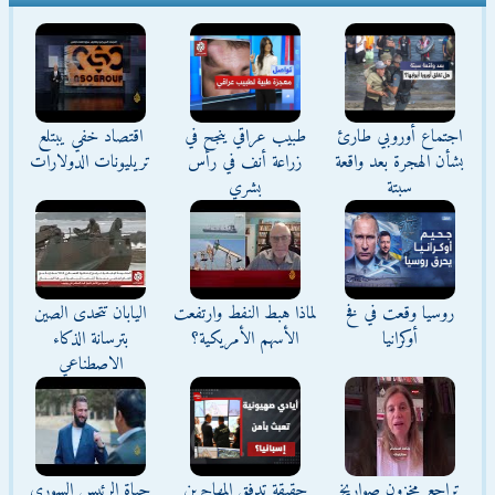
اجتماع أوروبي طارئ
طبيب عراقي ينجح في
اقتصاد خفي يبتلع
بشأن الهجرة بعد واقعة
زراعة أنف في رأس
تريليونات الدولارات
سبتة
بشري
روسيا وقعت في فخ
لماذا هبط النفط وارتفعت
اليابان تتحدى الصين
أوكرانيا
الأسهم الأمريكية؟
بترسانة الذكاء
الاصطناعي
تراجع مخزون صواريخ
حقيقة تدفق المهاجرين
حياة الرئيس السوري