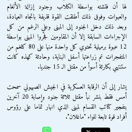
لها أن فتشته بواسطة الكلاب وجنود إزالة الألغام
والعبوات وفوق ذلك أطلقت القوة قذيفة باتجاه العيادة،
وبعد ذلك دخل الجنود إلى المبنى وعلى الرغم من كل
الإجراءات السابقة إلا أن المقاومين فجّروا المبنى بواسطة
12 عبوة برميلية تحتوي كل واحدة منها على 80 كلغم من
المتفجرات تم زراعتها أسفل البناية، وحادثة كهذه كانت
ستنتهي بكارثة أسوأ من مقتل الـ 15 جنديا.
يشار إلى أن الرقابة العسكرية في الجيش الصهيوني سمحت
أمس فقط بنشر نبأ مقتل ثلاثة جنود وإصابة 20 آخرين
بتفجير كتائب القسام لمبنى الذي انهار تماما على رؤوس
أفراد قوة تابعة للواء "ماغلان".