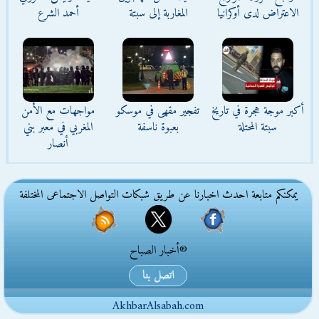
الاعتراض لدى أوكرانيا
المغاربة إلى سبتة
أحمد الشرع
أكبر موجة هجرة في تاريخ
تفجير مقهى في موسكو
مواجهات مع الأمن
سبتة المحتلة
بعبوة ناسفة
المغربي في معبر بني
أنصار
يمكنكم متابعة احدث اخبارنا عن طريق شبكات التواصل الاجتماعى المختلفة
®أخبار الصباح
اتصل بنا
AkhbarAlsabah.com