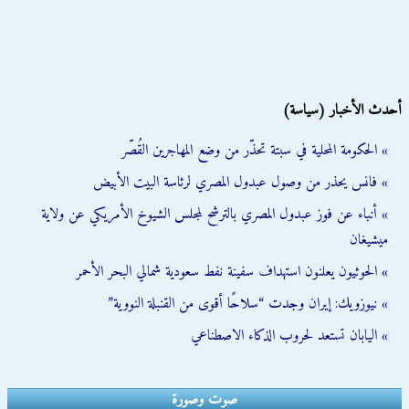
أحدث الأخبار (سياسة)
» الحكومة المحلية في سبتة تحذّر من وضع المهاجرين القُصّر
» فانس يحذر من وصول عبدول المصري لرئاسة البيت الأبيض
» أنباء عن فوز عبدول المصري بالترشح لمجلس الشيوخ الأمريكي عن ولاية
ميشيغان
» الحوثيون يعلنون استهداف سفينة نفط سعودية شمالي البحر الأحمر
» نيوزويك: إيران وجدت “سلاحًا أقوى من القنبلة النووية”
» اليابان تستعد لحروب الذكاء الاصطناعي
صوت وصورة