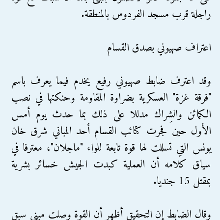
راجلة قرب مسجد الفردوس بالمنطقة.
اعتراف صهيوني بصدق القسام
وقد اعترف ضابط صهيوني رفيع يخدم فيما يعرف باسم
"فرقة غزة" العسكرية بضراوة المقاومة وحنكتها في نصب
الكمائن والشِراك مدللا على ذلك بما حدث يوم أمس
الأول حين فجرت كتائب القسام أحد المباني شرق خان
يونس التي تسللت لها قوة تابعة للواء "ماجلان"، معترفا في
سياق كلامه أن العملية كبدت الجيش خسائر بشرية
بمقتل 15 جنديا.
وقال الضابط إن التحقيق أظهر أن القوة وصلت مبنى سبق