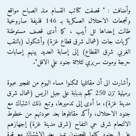
وأضافت : " قصفت كتائب القسام منذ الصباح مواقع
وتجمعات الاحتلال العسكرية بـ 146 قذيفة صاروخية
طالت إحداها تل أبيب ، كما أدى قصف مستوطنة
كريات جات (شمال شرق قطاع غزة) وأشكول (بالنقب
الغربي شرق القطاع) إلى إصابة العديد بينهم إصابات
حرجة وموت سريري لثلاثة جنود علي الاقل".
وأشارت الى أن مقاتليها تمكنوا مساء اليوم من تفجير عبوة
برميلية تزن 250 كجم بدبابة على جبل الريس (شمال شرق
مدينة غزة)، ما أدى إلى تدميرها، وتبع ذلك اشتباك مع
جنود الاحتلال، وأكد مقاتلوها بعد عودتهم من خطوط
الالتحام شرق حي التفاح (شرق مدينة غزة) إجهازهم
على 3 جنود كانوا يتحصنون بمبنى بعد الاشتباك مع قوة