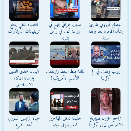
اجتماع أوروبي طارئ
طبيب عراقي ينجح في
اقتصاد خفي يبتلع
بشأن الهجرة بعد واقعة
زراعة أنف في رأس
تريليونات الدولارات
سبتة
بشري
روسيا وقعت في فخ
لماذا هبط النفط وارتفعت
اليابان تتحدى الصين
أوكرانيا
الأسهم الأمريكية؟
بترسانة الذكاء
الاصطناعي
تراجع مخزون صواريخ
حقيقة تدفق المهاجرين
حياة الرئيس السوري
الاعتراض لدى أوكرانيا
المغاربة إلى سبتة
أحمد الشرع