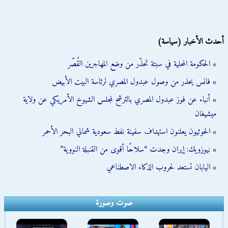
أحدث الأخبار (سياسة)
» الحكومة المحلية في سبتة تحذّر من وضع المهاجرين القُصّر
» فانس يحذر من وصول عبدول المصري لرئاسة البيت الأبيض
» أنباء عن فوز عبدول المصري بالترشح لمجلس الشيوخ الأمريكي عن ولاية
ميشيغان
» الحوثيون يعلنون استهداف سفينة نفط سعودية شمالي البحر الأحمر
» نيوزويك: إيران وجدت “سلاحًا أقوى من القنبلة النووية”
» اليابان تستعد لحروب الذكاء الاصطناعي
صوت وصورة