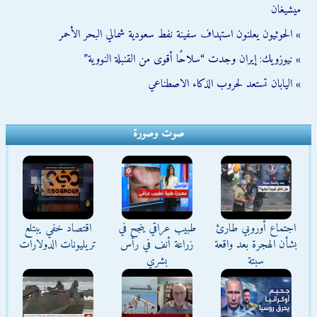
ميشيغان
» الحوثيون يعلنون استهداف سفينة نفط سعودية شمالي البحر الأحمر
» نيوزويك: إيران وجدت “سلاحًا أقوى من القنبلة النووية”
» اليابان تستعد لحروب الذكاء الاصطناعي
صوت وصورة
اجتماع أوروبي طارئ
طبيب عراقي ينجح في
اقتصاد خفي يبتلع
بشأن الهجرة بعد واقعة
زراعة أنف في رأس
تريليونات الدولارات
سبتة
بشري