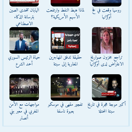
روسيا وقعت في فخ
لماذا هبط النفط وارتفعت
اليابان تتحدى الصين
أوكرانيا
الأسهم الأمريكية؟
بترسانة الذكاء
الاصطناعي
تراجع مخزون صواريخ
حقيقة تدفق المهاجرين
حياة الرئيس السوري
الاعتراض لدى أوكرانيا
المغاربة إلى سبتة
أحمد الشرع
أكبر موجة هجرة في تاريخ
تفجير مقهى في موسكو
مواجهات مع الأمن
سبتة المحتلة
بعبوة ناسفة
المغربي في معبر بني
أنصار