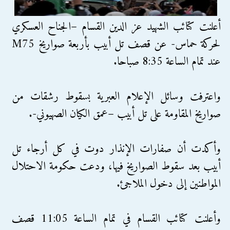
أعلنت كتائب الشهيد عز الدين القسام –الجناح العسكري
لحركة حماس- عن قصف تل أبيب بأربعة صواريخ M75
عند تمام الساعة 8:35 صباحا.
واعترفت وسائل الإعلام العبرية بسقوط رشقات من
صواريخ المقاومة على تل أبيب –عمق الكيان الصهيوني-.
وأكدت أن صفارات الإنذار دوت في كل أرجاء تل
أبيب بعد سقوط الصواريخ فيها، ودعت حكومة الاحتلال
المواطنين إلى دخول الملاجئ.
وأعلنت كتائب القسام في تمام الساعة 11:05 قصف