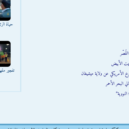
حياة الر
قُصّر
يت الأبيض
تفجير مقه
وخ الأمريكي عن ولاية ميشيغان
ي البحر الأحمر
النووية”