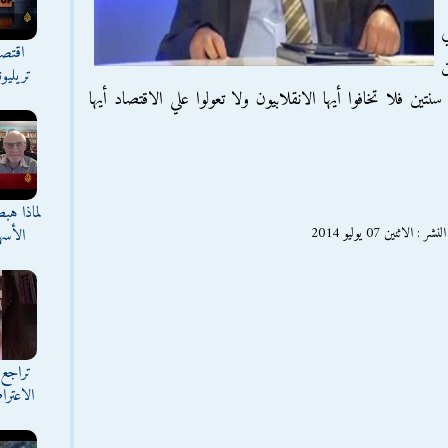
ي
اقتصا
ن
تريليو
لا تخافوا أيها الانقلابيون ولا تعولوا علي الاقتصاد أيها
لماذا هب
ين 07 يوليو 2014
الأسه
تراجع 
الاعترا