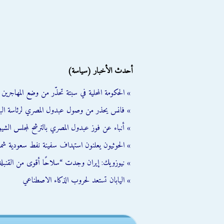
أحدث الأخبار (سياسة)
» الحكومة المحلية في سبتة تحذّر من وضع المهاجرين ال
» فانس يحذر من وصول عبدول المصري لرئاسة الب
» أنباء عن فوز عبدول المصري بالترشح لمجلس الشي
» الحوثيون يعلنون استهداف سفينة نفط سعودية شمال
» نيوزويك: إيران وجدت “سلاحًا أقوى من القنبلة 
» اليابان تستعد لحروب الذكاء الاصطناعي