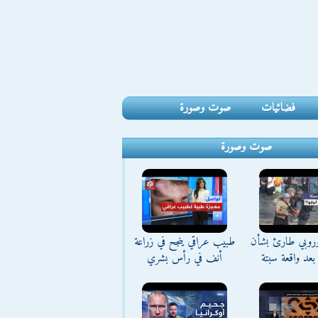
فضائيات
صوت وصورة
صوت وصورة
وروبي طارئ بشأن
طبيب عراقي ينجح في زراعة
بعد واقعة سبتة
أنف في رأس بشري