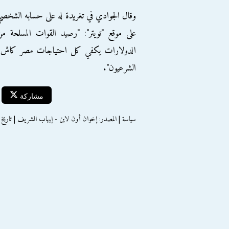
وقال الجوادي في تغريدة له على حسابه الشخص
على موقع "تويتر": "رصيد القوات المسلحة م
الدولارات يكفي كل احتياجات مصر كاش سنتين ف
الشرعيون".
مشاركة
سياسة | المصدر: إخوان أون لاين - إيهاب الشريف | تاريخ النشر : الاثن