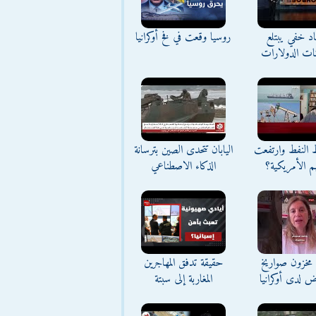
د خفي يبتلع
روسيا وقعت في فخ أوكرانيا
نات الدولارات
ط النفط وارتفعت
اليابان تتحدى الصين بترسانة
م الأمريكية؟
الذكاء الاصطناعي
مخزون صواريخ
حقيقة تدفق المهاجرين
ض لدى أوكرانيا
المغاربة إلى سبتة