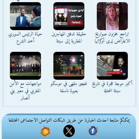
تراجع مخزون صواريخ
حقيقة تدفق المهاجرين
حياة الرئيس السوري
الاعتراض لدى أوكرانيا
المغاربة إلى سبتة
أحمد الشرع
أكبر موجة هجرة في تاريخ
تفجير مقهى في موسكو
مواجهات مع الأمن
سبتة المحتلة
بعبوة ناسفة
المغربي في معبر بني
أنصار
يمكنكم متابعة احدث اخبارنا عن طريق شبكات التواصل الاجتماعى المختلفة