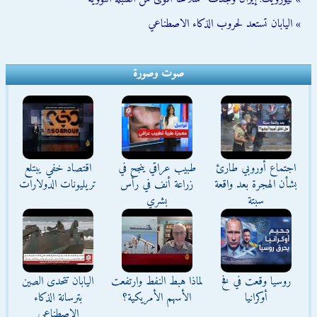
» اليابان تستعد لحروب الذكاء الاصطناعي
صوت وصورة
اجتماع أوروبي طارئ
طبيب عراقي ينجح في
اقتصاد خفي يبتلع
بشأن الهجرة بعد واقعة
زراعة أنف في رأس
تريليونات الدولارات
سبتة
بشري
روسيا وقعت في فخ
لماذا هبط النفط وارتفعت
اليابان تتحدى الصين
أوكرانيا
الأسهم الأمريكية؟
بترسانة الذكاء
الاصطناعي