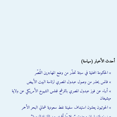
أحدث الأخبار (سياسة)
» الحكومة المحلية في سبتة تحذّر من وضع المهاجرين القُصّر
» فانس يحذر من وصول عبدول المصري لرئاسة البيت الأبيض
» أنباء عن فوز عبدول المصري بالترشح لمجلس الشيوخ الأمريكي عن ولاية
ميشيغان
» الحوثيون يعلنون استهداف سفينة نفط سعودية شمالي البحر الأحمر
» نيوزويك: إيران وجدت “سلاحًا أقوى من القنبلة النووية”