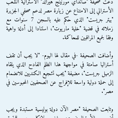
دعت صحيفة "صانداي مورنينج هيرالد" الأسترالية الشعب
الأسترالي إلى الامتناع عن زيارة مصر لدعم صحفي الجزيرة
"بيتر جريست" الذي حكم عليه بالسجن 7 سنوات مع
زملائه في قضية "خلية ماريوت"، استنادا إلى أدلة واهية
وفقا لجميع المراقبين للمحاكمة.
وأضافت الصحيفة -في مقال لها اليوم- "لا يجب أن تقف
أستراليا صامتة في مواجهة هذا الظلم الفادح الذي يلقاه
الزميل جريست"، مضيفة "يجب تشجيع الكنديين للانضمام
إلى حملة دولية واسعة للإفراج عن الصحفيين المحبوسين في
مصر".
وتابعت الصحيفة "مصر الآن دولة بوليسية مستبدة ويجب