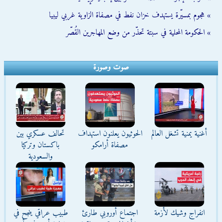
» هجوم بمسيّرة يستهدف خزان نفط في مصفاة الزاوية غربي ليبيا
» الحكومة المحلية في سبتة تحذّر من وضع المهاجرين القُصّر
صوت وصورة
أغنية يمنية تشغل العالم
الحوثيون يعلنون استهداف
تحالف عسكري بين
مصفاة أرامكو
باكستان وتركيا
والسعودية
انفراج وشيك لأزمة
اجتماع أوروبي طارئ
طبيب عراقي ينجح في