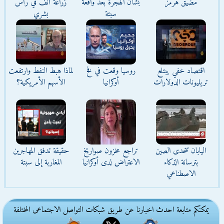
مضيق هرمز
بشأن الهجرة بعد واقعة
زراعة أنف في رأس
سبتة
بشري
اقتصاد خفي يبتلع
روسيا وقعت في فخ
لماذا هبط النفط وارتفعت
تريليونات الدولارات
أوكرانيا
الأسهم الأمريكية؟
اليابان تتحدى الصين
تراجع مخزون صواريخ
حقيقة تدفق المهاجرين
بترسانة الذكاء
الاعتراض لدى أوكرانيا
المغاربة إلى سبتة
الاصطناعي
يمكنكم متابعة احدث اخبارنا عن طريق شبكات التواصل الاجتماعى المختلفة