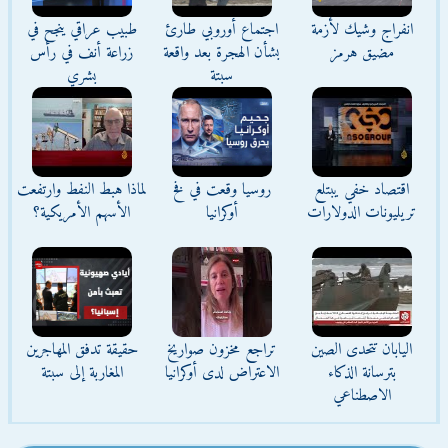
انفراج وشيك لأزمة
اجتماع أوروبي طارئ
طبيب عراقي ينجح في
مضيق هرمز
بشأن الهجرة بعد واقعة
زراعة أنف في رأس
سبتة
بشري
اقتصاد خفي يبتلع
روسيا وقعت في فخ
لماذا هبط النفط وارتفعت
تريليونات الدولارات
أوكرانيا
الأسهم الأمريكية؟
اليابان تتحدى الصين
تراجع مخزون صواريخ
حقيقة تدفق المهاجرين
بترسانة الذكاء
الاعتراض لدى أوكرانيا
المغاربة إلى سبتة
الاصطناعي