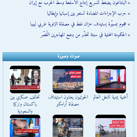
» البنتاغون يضغط لتسريع إنتاج الأسلحة وسط الحرب مع إيران
» حرب الإجراءات المضادة تستعر بين إسبانيا وإيطاليا
» هجوم بمسيّرة يستهدف خزان نفط في مصفاة الزاوية غربي ليبيا
» الحكومة المحلية في سبتة تحذّر من وضع المهاجرين القُصّر
صوت وصورة
أغنية يمنية تشغل العالم
الحوثيون يعلنون استهداف
تحالف عسكري بين
مصفاة أرامكو
باكستان وتركيا
والسعودية