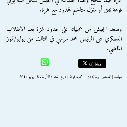
غزة, فيما تفخخ وحدة الهندسة في الجيش بشكل شبه يومي
فوهة نفق أو منزل متاخم للحدود مع غزة.
وصعد الجيش من عملياته على حدود غزة بعد الانقلاب
العسكري على الرئيس محمد مرسي في الثالث من يوليو/تموز
الماضي.
مشاركة
سياسة | المصدر: الرسالة نت – محمود فودة | تاريخ النشر : الأربعاء 18 يونيو 2014