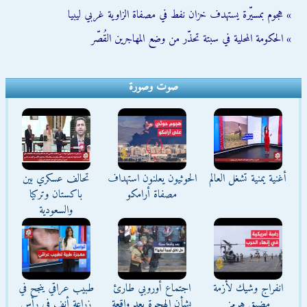
» هجوم بمسيّرة يستهدف خزان نفط في مصفاة الزاوية غربي ليبيا
» الحكومة المحلية في سبتة تحذّر من وضع المهاجرين القُصّر
صوت وصورة
أغنية يمنية تشغل العالم
الحوثيون يعلنون استهداف
تحالف عسكري بين
مصفاة أرامكو
باكستان وتركيا
والسعودية
انفراج وشيك لأزمة
اجتماع أوروبي طارئ
طبيب عراقي ينجح في
مضيق هرمز
بشأن الهجرة بعد واقعة
زراعة أنف في رأس