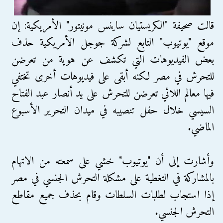
قالت صحيفة "الكريستيان ساينس مونيتور" الأمريكية: إن
موقع "يوتيوب" التابع لشركة جوجل الأمريكية حذف
بعض الفيديوهات التي تكشف عن هوية من تعرضن
للتحرش في مصر لكنه أبقى على فيديوهات أخرى تختفي
فيها معالم اللائي تعرضن للتحرش على يد أنصار عبد الفتاح
السيسي خلال حفل تنصيبه في ميدان التحرير الأسبوع
الماضي.
وأشارت إلى أن "يوتيوب" خشي على سمعته من الاتهام
بالمشاركة في التغطية على مشكلة التحرش الجنسي في مصر
إذا استجاب لطلبات السلطات وقام بحذف جميع مقاطع
التحرش الجنسي.