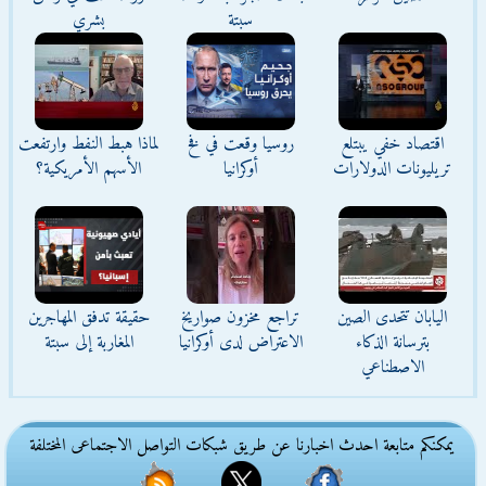
سبتة
بشري
اقتصاد خفي يبتلع
روسيا وقعت في فخ
لماذا هبط النفط وارتفعت
تريليونات الدولارات
أوكرانيا
الأسهم الأمريكية؟
اليابان تتحدى الصين
تراجع مخزون صواريخ
حقيقة تدفق المهاجرين
بترسانة الذكاء
الاعتراض لدى أوكرانيا
المغاربة إلى سبتة
الاصطناعي
يمكنكم متابعة احدث اخبارنا عن طريق شبكات التواصل الاجتماعى المختلفة