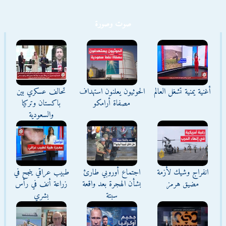
صوت وصورة
أغنية يمنية تشغل العالم
الحوثيون يعلنون استهداف
تحالف عسكري بين
مصفاة أرامكو
باكستان وتركيا
والسعودية
انفراج وشيك لأزمة
اجتماع أوروبي طارئ
طبيب عراقي ينجح في
مضيق هرمز
بشأن الهجرة بعد واقعة
زراعة أنف في رأس
سبتة
بشري