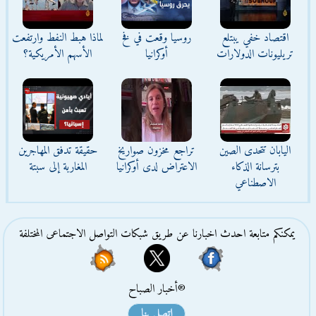
اقتصاد خفي يبتلع
روسيا وقعت في فخ
لماذا هبط النفط وارتفعت
تريليونات الدولارات
أوكرانيا
الأسهم الأمريكية؟
اليابان تتحدى الصين
تراجع مخزون صواريخ
حقيقة تدفق المهاجرين
بترسانة الذكاء
الاعتراض لدى أوكرانيا
المغاربة إلى سبتة
الاصطناعي
يمكنكم متابعة احدث اخبارنا عن طريق شبكات التواصل الاجتماعى المختلفة
®أخبار الصباح
اتصل بنا