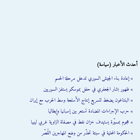
أحدث الأخبار (سياسة)
» إعادة بناء الجيش السوري تدخل مرحلة الحسم
» ظهور بشار الجعفري في حفل بموسكو يستفز السوريين
» البنتاغون يضغط لتسريع إنتاج الأسلحة وسط الحرب مع إيران
» حرب الإجراءات المضادة تستعر بين إسبانيا وإيطاليا
» هجوم بمسيّرة يستهدف خزان نفط في مصفاة الزاوية غربي ليبيا
» الحكومة المحلية في سبتة تحذّر من وضع المهاجرين القُصّر