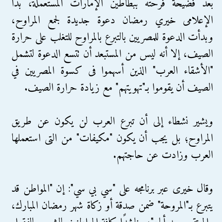
بعد فضيحة فرحته ببطاطين الإمارات المستعملة، بدأ
الإعلامى خيري رمضان دعوة جديدة لجمع المراوح،
وبدأت الدعوة للمصريين بالتبرع بالمراوح للتغلب على حرارة
الصيف، إلا أنه ليس من المستبعد أن تتسع الدعوة لتشمل
"الأشقاء العرب" الذين أسهموا فى كسوة المصريين في
الصيف أن يقوموا بـ"تهويتهم" مع زيادة حرارة الصيف.
ويشير نشطاء إلى أن تبرع العرب لن يكون عن طريق
المراوح؛ بل يجب أن يكون "مكيفات" من التى استعملها
العرب وزادت عن حاجتهم.
وقال خيرى عبر برنامجه على "سي بي سي": إن "المواطن قد
يتبرع بـ"المروحة" ضمن صدقة أو زكاة شهر رمضان المبارك،