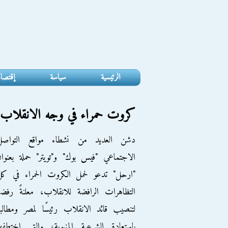
الرئيسية
سياسة
إقتصا
كروت حمراء في وجه الانقلاب
دشن العديد من نشطاء مواقع التواصل
الاجتماعي "فيس بوك" و"تويتر" حملة بعنوا
"ارحل" تدعو لحمل الكروت الحمراء في كل
التظاهرات الرافضة للانقلاب، معلنةً رفضه
لتنصيب قائد الانقلاب رئيسًا لمصر ومطالبة
باستعادة الشرعية المنهوبة، والتي اختطفه