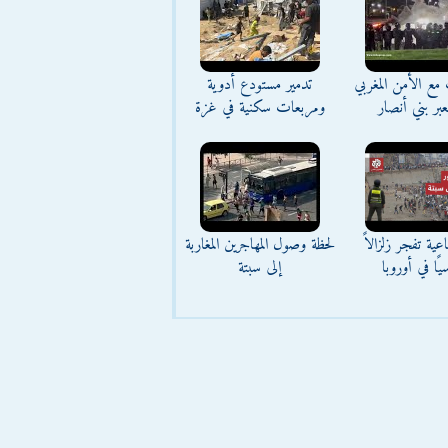
مع الأمن المغربي
تدمير مستودع أدوية
بر بني أنصار
ومربعات سكنية في غزة
عية تفجر زلزالاً
لحظة وصول المهاجرين المغاربة
يًا في أوروبا
إلى سبتة