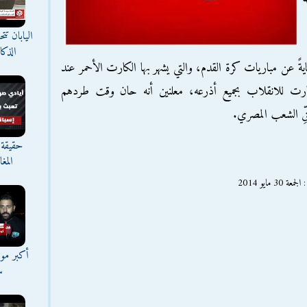
اليابان ت
الذك
نايةً عن مباريات كرة القدم، والتي يشهر بها الكارت الأحمر عند
لكارت للانقلاب بجميع أذرعه، معلنين أنه حان وقت طردهم
قِّ الشعب المصري.
حقيقة 
المغ
مايو 2014
أكبر موج
س