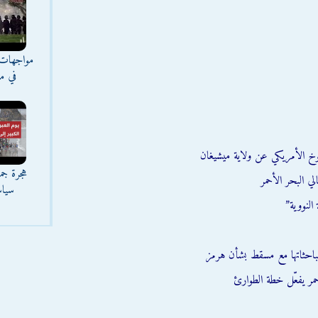
مواجهات 
في مع
وخ الأمريكي عن ولاية ميشيغان
هجرة جما
ي البحر الأحمر
سياس
النووية”
احثاتها مع مسقط بشأن هرمز