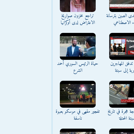
تحدى الصين بترسانة
تراجع مخزون صواريخ
اء الاصطناعي
الاعتراض لدى أوكرانيا
تدفق المهاجرين
حياة الرئيس السوري أحمد
اربة إلى سبتة
الشرع
ة هجرة في تاريخ
تفجير مقهى في موسكو بعبوة
بتة المحتلة
ناسفة