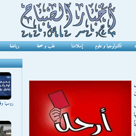
د
تكنولوجيا و علوم
إسلامنا
طب و صحة
رياضة
ن
روسيا وقع
ا
ً
ا