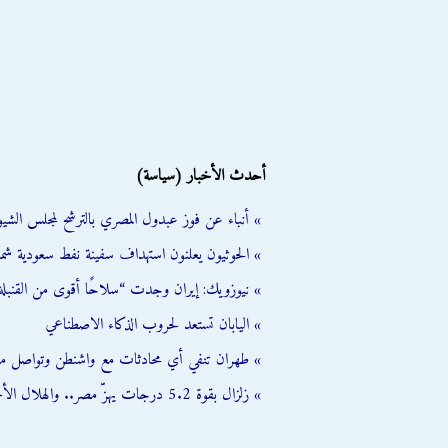
أحدث الأخبار (سياسة)
» أنباء عن فوز عبدول المصري بالترشح لمجلس الشي
» الحوثيون يعلنون استهداف سفينة نفط سعودية شمال
» نيوزويك: إيران وجدت “سلاحًا أقوى من القنبلة 
» اليابان تستعد لحروب الذكاء الاصطناعي
» طهران تنفي أي محادثات مع واشنطن وتواصل مب
» زلزال بقوة 5.2 درجات يهزّ مصر.. والهلال الأحمر يفعّل خطة الطوارئ