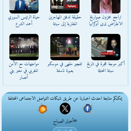
تراجع مخزون صواريخ
حقيقة تدفق المهاجرين
حياة الرئيس السوري
الاعتراض لدى أوكرانيا
المغاربة إلى سبتة
أحمد الشرع
أكبر موجة هجرة في تاريخ
تفجير مقهى في موسكو
مواجهات مع الأمن
سبتة المحتلة
بعبوة ناسفة
المغربي في معبر بني
أنصار
يمكنكم متابعة احدث اخبارنا عن طريق شبكات التواصل الاجتماعى المختلفة
®أخبار الصباح