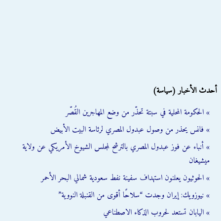
أحدث الأخبار (سياسة)
» الحكومة المحلية في سبتة تحذّر من وضع المهاجرين القُصّر
» فانس يحذر من وصول عبدول المصري لرئاسة البيت الأبيض
» أنباء عن فوز عبدول المصري بالترشح لمجلس الشيوخ الأمريكي عن ولاية
ميشيغان
» الحوثيون يعلنون استهداف سفينة نفط سعودية شمالي البحر الأحمر
» نيوزويك: إيران وجدت “سلاحًا أقوى من القنبلة النووية”
» اليابان تستعد لحروب الذكاء الاصطناعي