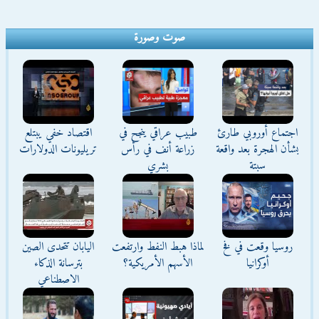
صوت وصورة
اجتماع أوروبي طارئ
طبيب عراقي ينجح في
اقتصاد خفي يبتلع
بشأن الهجرة بعد واقعة
زراعة أنف في رأس
تريليونات الدولارات
سبتة
بشري
روسيا وقعت في فخ
لماذا هبط النفط وارتفعت
اليابان تتحدى الصين
أوكرانيا
الأسهم الأمريكية؟
بترسانة الذكاء
الاصطناعي