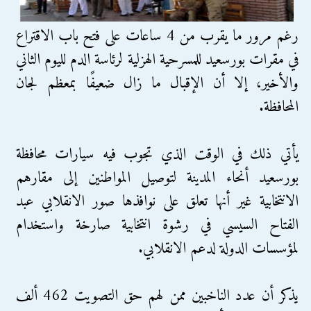
رغم مرور ما يقرب من 4 ساعات على فتح باب الاقتراع
في مقرات بورسعيد للمسرحية الهزلية لرئاسة الدم لليوم الثاني
والأخير، إلا أن الإقبال ما زال ضعيفًا بمعظم لجان
المحافظة.
يأتي ذلك في الوقت الذي تجوب فيه سيارات محافظة
بورسعيد أنحاء المدينة لتوصيل المواطنين إلى مقارهم
الانتخابية غير أنها تعلق على نوافذها صور الانقلابي عبد
الفتاح السيسي في رشوة انتخابية صارخة واستخدام
لمؤسسات الدولة لدعم الانقلابي.
يذكر أن عدد الناخبين ممن لهم حق التصويت 462 ألف