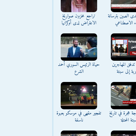
تحدى الصين بترسانة
تراجع مخزون صواريخ
اء الاصطناعي
الاعتراض لدى أوكرانيا
تدفق المهاجرين
حياة الرئيس السوري أحمد
اربة إلى سبتة
الشرع
ة هجرة في تاريخ
تفجير مقهى في موسكو بعبوة
بتة المحتلة
ناسفة