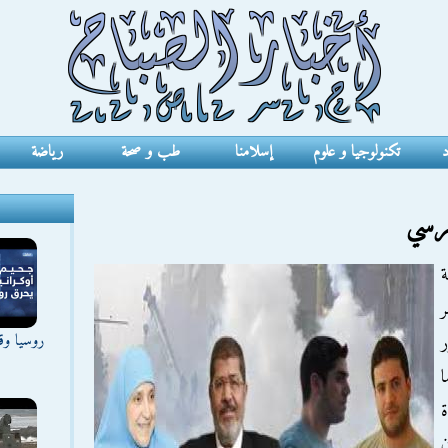
د
تكنولوجيا و علوم
إسلامنا
طب و صحة
رياضة
مرسي
ة
ر
روسيا وقع
ر
ا
ة
ن