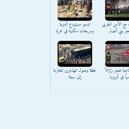
مع الأمن المغربي
تدمير مستودع أدوية
بر بني أنصار
ومربعات سكنية في غزة
عية تفجر زلزالاً
لحظة وصول المهاجرين المغاربة
يًا في أوروبا
إلى سبتة