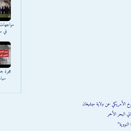
مواجهات 
في مع
هجرة جما
سياس
وخ الأمريكي عن ولاية ميشيغان
ي البحر الأحمر
النووية”