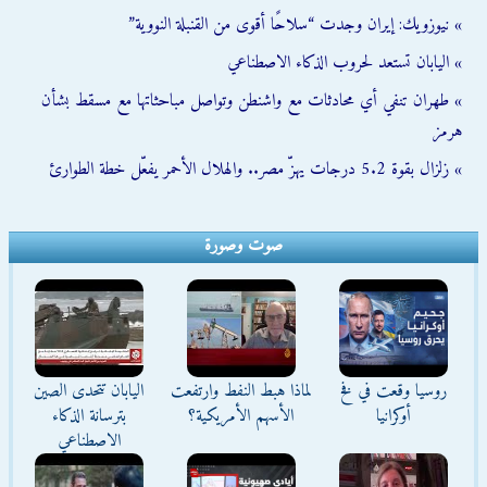
» نيوزويك: إيران وجدت “سلاحًا أقوى من القنبلة النووية”
» اليابان تستعد لحروب الذكاء الاصطناعي
» طهران تنفي أي محادثات مع واشنطن وتواصل مباحثاتها مع مسقط بشأن
هرمز
» زلزال بقوة 5.2 درجات يهزّ مصر.. والهلال الأحمر يفعّل خطة الطوارئ
صوت وصورة
روسيا وقعت في فخ
لماذا هبط النفط وارتفعت
اليابان تتحدى الصين
أوكرانيا
الأسهم الأمريكية؟
بترسانة الذكاء
الاصطناعي