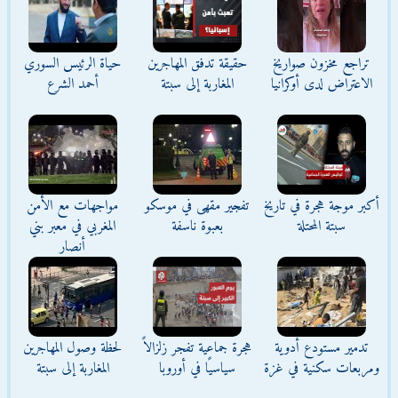
تراجع مخزون صواريخ
حقيقة تدفق المهاجرين
حياة الرئيس السوري
الاعتراض لدى أوكرانيا
المغاربة إلى سبتة
أحمد الشرع
أكبر موجة هجرة في تاريخ
تفجير مقهى في موسكو
مواجهات مع الأمن
سبتة المحتلة
بعبوة ناسفة
المغربي في معبر بني
أنصار
تدمير مستودع أدوية
هجرة جماعية تفجر زلزالاً
لحظة وصول المهاجرين
ومربعات سكنية في غزة
سياسيًا في أوروبا
المغاربة إلى سبتة