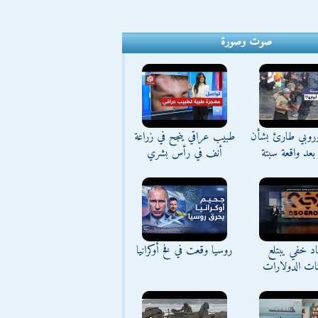
صوت وصورة
وروبي طارئ بشأن
طبيب عراقي ينجح في زراعة
بعد واقعة سبتة
أنف في رأس بشري
د خفي يبتلع
روسيا وقعت في فخ أوكرانيا
نات الدولارات