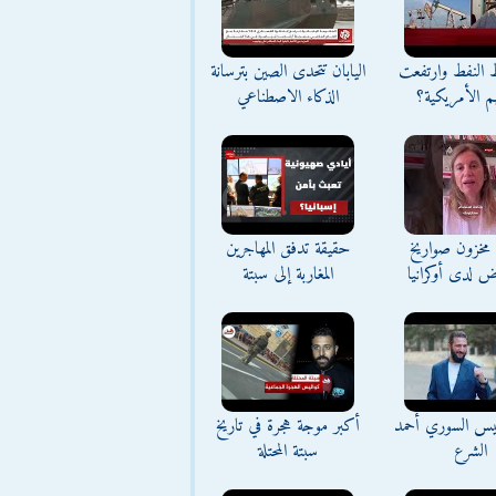
ط النفط وارتفعت
اليابان تتحدى الصين بترسانة
م الأمريكية؟
الذكاء الاصطناعي
مخزون صواريخ
حقيقة تدفق المهاجرين
ض لدى أوكرانيا
المغاربة إلى سبتة
ئيس السوري أحمد
أكبر موجة هجرة في تاريخ
الشرع
سبتة المحتلة