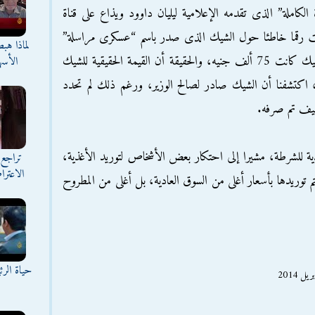
كاملة” الذى تقدمه الإعلامية ليليان داوود ويذاع على قناة
ت رقما خاطئا حول الشيك الذى صدر باسم “عسكرى مراسلة”
لماذا هب
لأحد الوزراء السابقين، مشيرا إلى أن قيمة الشيك كانت 75 ألف جنيه، والحقيقة أن القيمة الحقيقية للشيك
الأسه
أمر، اكتشفنا أن الشيك صادر لصالح الوزير، ورغم ذلك لم تحدد
يف تم صرفه.
 للشرطة، مشيرا إلى احتكار بعض الأشخاص لتوريد الأغذية،
تراجع 
الاعترا
م توريدها بأسعار أغلى من السوق العادية، بل أغلى من المطروح
حياة الر