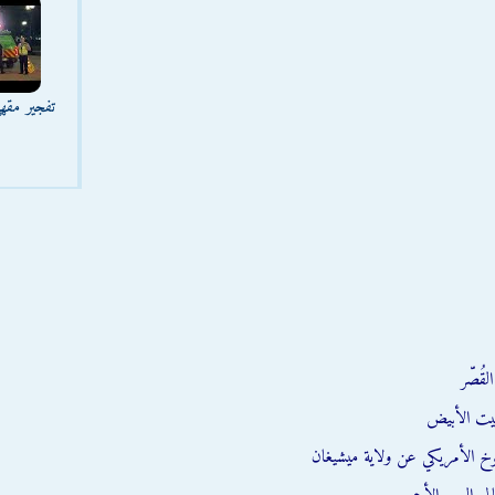
تفجير مقه
قُصّر
يت الأبيض
وخ الأمريكي عن ولاية ميشيغان