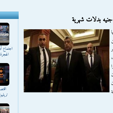
 جنيه بدلات شهرية
ا
اجتماع أ
ر
الهجرة 
،
را
ن
اقتصا
تريليو