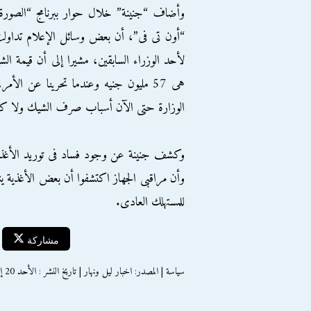
وأضاف “جنينة” خلال حوار ببرنامج “الصورة ال
“أون تى فى”، أن بعض وسائل الإعلام تداول
هى 57 مليون جنيه وعندما تحرينا عن ال
الوزارة حتى الآن أسباب صرف الشيك ولا ك
وكشف جنينة عن وجود فساد فى توريد الأغذية
وأن مراقبى الجهاز اكتشفوا أن بعض الأغذية يت
للمستهلك العادى.
مشاركة
سياسة | المصدر: اخبار ليل ونهار | تاريخ النشر : الأحد 20 إبريل 2014