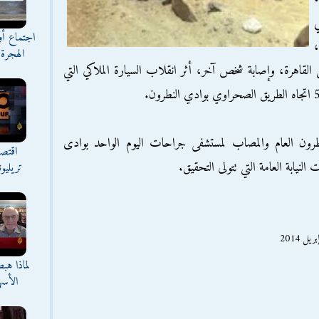
ي
اجتماع أ
،
الهجرة 
3 عاما – سائق) من القاهرة، وإصابة شخص آخر، أثر انقلاب السيارة الملاكي التي
رون العام والمصاب لمستشفى جراحات اليوم الواحد بوادى
اقتصا
نيابة العامة التي تتولى التحقيق.
تريليو
لماذا هب
الأسه