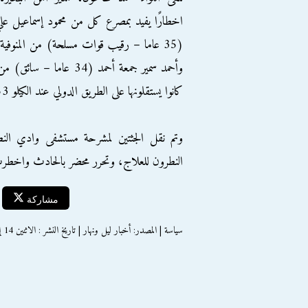
اخطارًا يفيد بمصرع كل من محمود إسماعيل عل
(35 عاما – رقيب قوات مسلحة) من المنوفية
وأحمد سمير جمعة أحمد (4
كانوا يستقلونها على الطريق الدولي عند الكيلو 53 اتجاه الطريق الصحراوي بوادي النطرون.
وتم نقل الجثتين لمشرحة مستشفى وادي النط
النطرون للعلاج، وتحرر محضر بالحادث واخطرت ال
مشاركة
سياسة | المصدر: أخبار ليل ونهار | تاريخ النشر : الاثنين 14 إبريل 2014