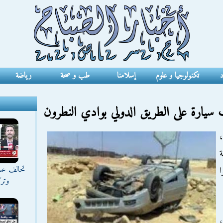
د
تكنولوجيا و علوم
إسلامنا
طب و صحة
رياضة
سيارة على الطريق الدولي بوادي النطرون
،
ة
تحالف عس
ا
وترك
،