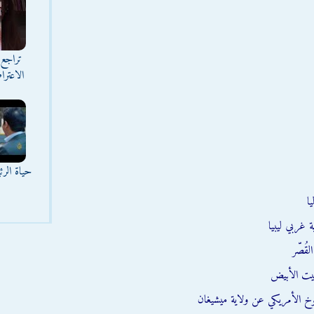
تراجع 
الاعترا
حياة الر
ا
 غربي ليبيا
قُصّر
يت الأبيض
وخ الأمريكي عن ولاية ميشيغان