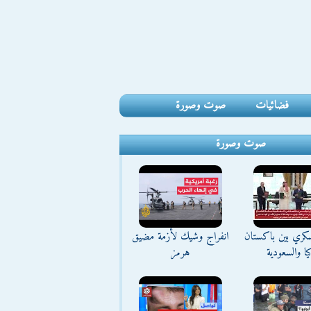
فضائيات
صوت وصورة
صوت وصورة
كري بين باكستان
انفراج وشيك لأزمة مضيق
يا والسعودية
هرمز