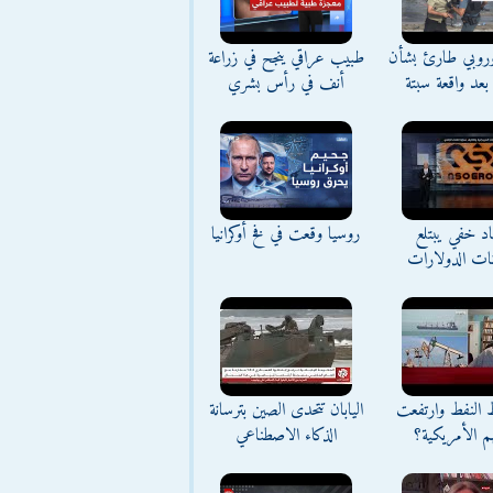
وروبي طارئ بشأن
طبيب عراقي ينجح في زراعة
بعد واقعة سبتة
أنف في رأس بشري
د خفي يبتلع
روسيا وقعت في فخ أوكرانيا
نات الدولارات
ط النفط وارتفعت
اليابان تتحدى الصين بترسانة
م الأمريكية؟
الذكاء الاصطناعي