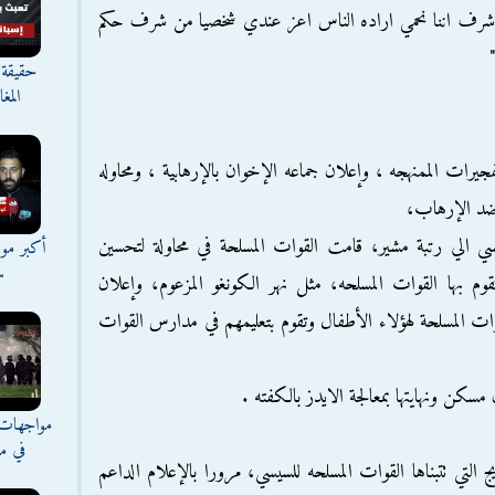
كم شرف اننا نحمي اراده الناس اعز عندي شخصيا من شرف حكم
حقيقة 
المغ
يرات الممنهجه ، وإعلان جماعه الإخوان بالإرهابية ، ومحاوله
 ضد الإرهاب،
يسي الي رتبة مشير، قامت القوات المسلحة في محاولة لتحسين
أكبر موج
س
قوم بها القوات المسلحه، مثل نهر الكونغو المزعوم، وإعلان
ات المسلحة لهؤلاء الأطفال وتقوم بتعليمهم في مدارس القوات
 مسكن ونهايتها بمعالجة الايدز بالكفته .
مواجهات 
في مع
ج التي تتبناها القوات المسلحه للسيسي، مرورا بالإعلام الداعم