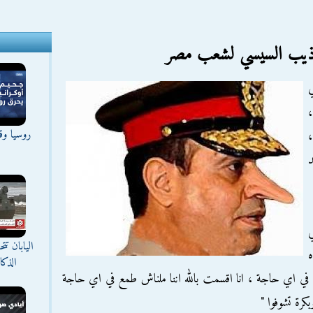
اذيب السيسي لشعب مصر
ي
،
روسيا وقع
،
د
ي
اليابان ت
ه
الذك
 في اي حاجة ، انا اقسمت بالله اننا ملناش طمع في اي حاجة
كرة تشوفوا "