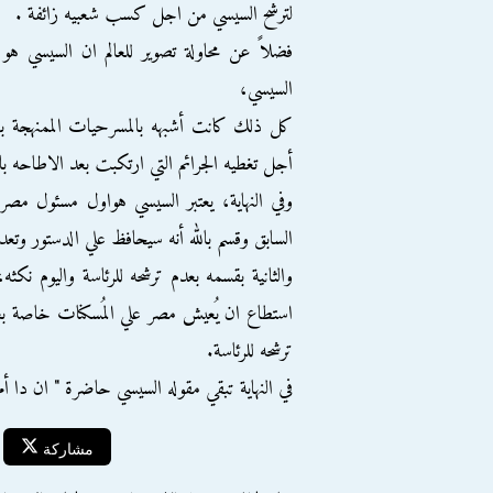
لترشح السيسي من اجل كسب شعبيه زائفة .
فضلاً عن محاولة تصوير للعالم ان السيسي ه
السيسي،
كل ذلك كانت أشبهه بالمسرحيات الممنهجة بق
أجل تغطيه الجرائم التي ارتكبت بعد الاطاحه ب
وفي النهاية، يعتبر السيسي هواول مسئول مصر
السابق وقسم بالله أنه سيحافظ علي الدستور وتعد
والثانية بقسمه بعدم ترشحه للرئاسة واليوم نك
استطاع ان يُعيش مصر علي المُسكنات خاصة بعد
ترشحه للرئاسة.
في النهاية تبقي مقوله السيسي حاضرة " ان دا أم
مشاركة