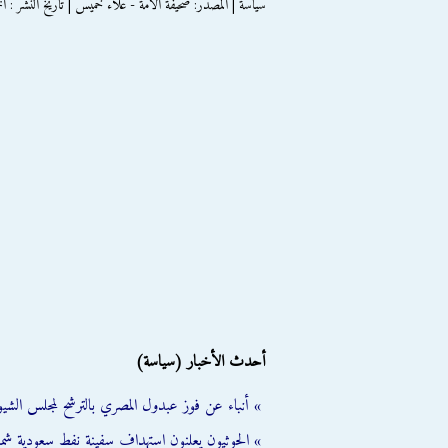
سياسة | المصدر: صحيفة الامة - علاء خميس | تاريخ النشر : الخميس 27 ما
أحدث الأخبار (سياسة)
» أنباء عن فوز عبدول المصري بالترشح لمجلس الشي
» الحوثيون يعلنون استهداف سفينة نفط سعودية شمال