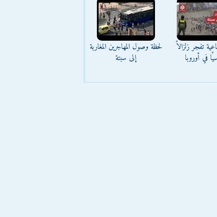
عية تفجر زلزالاً
لحظة وصول المهاجرين المغاربة
يًا في أوروبا
إلى سبتة