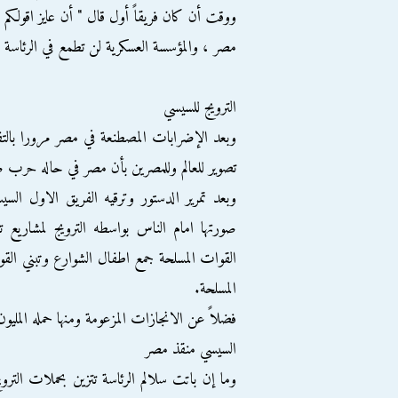
ووقت أن كان فريقاً أول قال " أن عايز اقول
مصر ، والمؤسسة العسكرية لن تطمع في الرئاسة "
الترويج للسيسي
وبعد الإضرابات المصطنعة في مصر مرورا بالتفج
تصوير للعالم وللمصرين بأن مصر في حاله حرب
وبعد تمرير الدستور وترقيه الفريق الاول الس
صورتها امام الناس بواسطه الترويج لمشاريع ت
القوات المسلحة جمع اطفال الشوارع وتبني القو
المسلحة.
فضلاً عن الانجازات المزعومة ومنها حمله المليون
السيسي منقذ مصر
وما إن باتت سلالم الرئاسة تتزين بحملات التروي