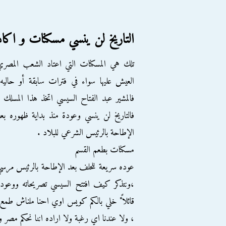
التاريخ لن ينسي مسكنات و اك
تلك هي المسكنات التي اعتاد الشعب المصر
العيش عليها سواء في فترات سابقة أو حاليه
فالمشير عبد الفتاح السيسي اتخذ هذا المسلك 
فالتاريخ لن ينسي وعودة منذ بداية ظهوره بع
الإطاحة بالرئيس الشرعي للبلاد .
مسكنات بطعم القسم
عوده سريعة للحلف بعد الإطاحة بالرئيس مرس
،ونتذكر كيف افتتح السيسي تصريحاته ووعود
قائلاً" خلي بالكم كويس اوي احنا ملناش طمع
، ولا عندنا اي رغبة ولا اراده اننا نحكم مصر وب