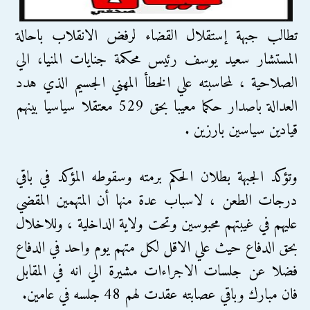
تطالب جبهة إستقلال القضاء لرفض الانقلاب باحالة
المستشار سعيد يوسف رئيس محكمة جنايات المنيا، الي
الصلاحية ، لمحاسبته علي الخطأ المهني الجسيم الذي هدد
العدالة باصدار حكما معيبا بحق 529 معتقلا سياسيا بينهم
قيادين سياسين بارزين .
وتؤكد الجبهة بطلان الحكم برمته وسقوطه المؤكد في باقي
درجات الطعن ، لاسباب عدة منها أن المتهمين المقضي
عليهم في غيبتهم محبوسين وتحت ولاية الداخلية ، وللاخلال
بحق الدفاع حيث علي الاقل لكل متهم يوم واحد في الدفاع
فضلا عن جلسات الاجراءات مشيرة الي انه في المقابل
فان مبارك وباقي عصابته عقدت لهم 48 جلسه في عامين.