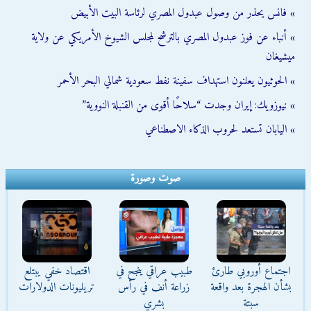
» فانس يحذر من وصول عبدول المصري لرئاسة البيت الأبيض
» أنباء عن فوز عبدول المصري بالترشح لمجلس الشيوخ الأمريكي عن ولاية
ميشيغان
» الحوثيون يعلنون استهداف سفينة نفط سعودية شمالي البحر الأحمر
» نيوزويك: إيران وجدت “سلاحًا أقوى من القنبلة النووية”
» اليابان تستعد لحروب الذكاء الاصطناعي
صوت وصورة
اجتماع أوروبي طارئ
طبيب عراقي ينجح في
اقتصاد خفي يبتلع
بشأن الهجرة بعد واقعة
زراعة أنف في رأس
تريليونات الدولارات
سبتة
بشري