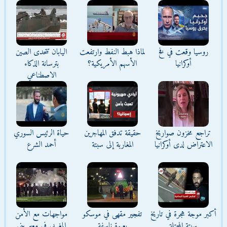
روسيا وقعت في فخ
لماذا هبط النفط وارتفعت
اليابان تتحدى الصين
أوكرانيا
الأسهم الأمريكية؟
بترسانة الذكاء
الاصطناعي
تراجع مخزون صواريخ
حقيقة تدفق المهاجرين
حياة الرئيس السوري
الاعتراض لدى أوكرانيا
المغاربة إلى سبتة
أحمد الشرع
أكبر موجة هجرة في تاريخ
تفجير مقهى في موسكو
مواجهات مع الأمن
سبتة المحتلة
بعبوة ناسفة
المغربي في معبر بني