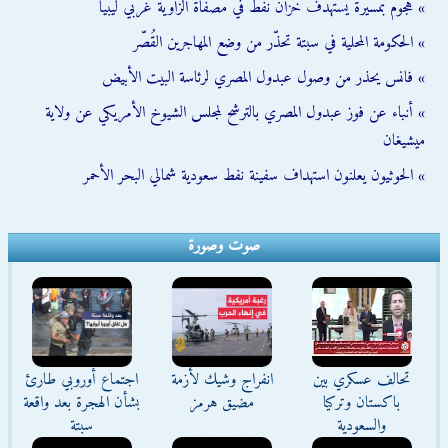
» هجوم بمسيّرة يستهدف خزان نفط في مصفاة الزاوية غربي ليبيا
» الحكومة المحلية في سبتة تحذّر من وضع المهاجرين القُصّر
» فانس يحذر من وصول عبدول المصري لرئاسة البيت الأبيض
» أنباء عن فوز عبدول المصري بالترشح لمجلس الشيوخ الأمريكي عن ولاية
ميشيغان
» الحوثيون يعلنون استهداف سفينة نفط سعودية شمالي البحر الأحمر
صوت وصورة
تحالف عسكري بين
انفراج وشيك لأزمة
اجتماع أوروبي طارئ
باكستان وتركيا
مضيق هرمز
بشأن الهجرة بعد واقعة
والسعودية
سبتة