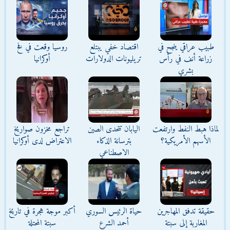
طبيب عراقي ينجح في
اقتصاد خفي يبتلع
روسيا وقعت في فخ
زراعة أنف في رأس
تريليونات الدولارات
أوكرانيا
بشري
لماذا هبط النفط وارتفعت
اليابان تتحدى الصين
تراجع مخزون صواريخ
الأسهم الأمريكية؟
بترسانة الذكاء
الاعتراض لدى أوكرانيا
الاصطناعي
حقيقة تدفق المهاجرين
حياة الرئيس السوري
أكبر موجة هجرة في تاريخ
المغاربة إلى سبتة
أحمد الشرع
سبتة المحتلة