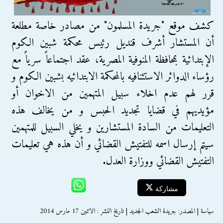
كشف موقع "جريدة المسلمون" من مصادر خاصة مطلعة
أن المستشار أشرف قنديل رئيس محكمة شبين الكوم
الإبتدائية بمحافظة المنوفية المصرية، عقد اجتماعاً سرياً مع
رؤساء الدوائر الاستئنافيه بالمحكمة الابتدائيه بشبين الكوم و
قرر لهم عدم اخلاء سبيل المتهمين من الاخوان أو
مؤيديهم في قضايا تجديد الحبس و من يخالف هذه
التعليمات من السادة المستشارين و يخلي السبيل للمتهمين
سيتم إرسال اسمه للتفتيش القضائي و أن هذه هي تعليمات
التفتيش القضائي ووزارة العدل.
مشاركة
سياسة | المصدر: جريدة الشعب الجديد | تاريخ النشر : الاثنين 17 مارس 2014