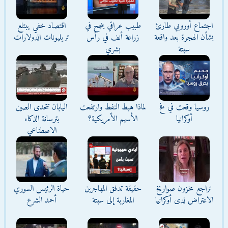
اجتماع أوروبي طارئ
طبيب عراقي ينجح في
اقتصاد خفي يبتلع
بشأن الهجرة بعد واقعة
زراعة أنف في رأس
تريليونات الدولارات
سبتة
بشري
روسيا وقعت في فخ
لماذا هبط النفط وارتفعت
اليابان تتحدى الصين
أوكرانيا
الأسهم الأمريكية؟
بترسانة الذكاء
الاصطناعي
تراجع مخزون صواريخ
حقيقة تدفق المهاجرين
حياة الرئيس السوري
الاعتراض لدى أوكرانيا
المغاربة إلى سبتة
أحمد الشرع