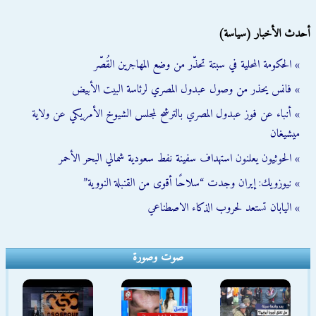
أحدث الأخبار (سياسة)
» الحكومة المحلية في سبتة تحذّر من وضع المهاجرين القُصّر
» فانس يحذر من وصول عبدول المصري لرئاسة البيت الأبيض
» أنباء عن فوز عبدول المصري بالترشح لمجلس الشيوخ الأمريكي عن ولاية
ميشيغان
» الحوثيون يعلنون استهداف سفينة نفط سعودية شمالي البحر الأحمر
» نيوزويك: إيران وجدت “سلاحًا أقوى من القنبلة النووية”
» اليابان تستعد لحروب الذكاء الاصطناعي
صوت وصورة