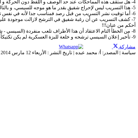
4- هل ستقف هذه المماحكات عند حد الوصف و اللفظ دون الحركة و الفعل؟! هذا ما ستسفر عنه قابل الأيام.
5- هذا التسريب ليس لإحراج شفيق بقدر ما هو موجه للسيسي، و بالتالي لا أستبعد ضلوع الإمارات فيه لثني السيسي عن الترشح.
6- أما توقيت نشر التسريب من قبل رصد فمناسب جدا لأنه في نفس توقيت زيارة السيسي للإمارات.. و يبقى التساؤل: تُرى ما الذي دار في الأروقة؟!
7- كشف التسريب عن أن رغبة شفيق في الترشح لازالت موجودة على نفس
أحكم من عنان!!!
8- من الخطأ التام الاعتقاد أن هذا الأطراف تلعب منفردة (السيسي - شفيق - عنان) دون ولاءات لجهات خارجية داعمة لكل طرف.
9- تأخير إعلان السيسي ترشحه و خلعة للبزة العسكرية لم يكن تكتيكاً، بقدر ما هو يعبِّر عن مخاوف حقيقية ليست تجاه المعارضين له، بقدر ما أن باعثها فريق العمل و الجبهة التي يتزعمها.
مشاركة
سياسة | المصدر: أ/ محمد عبده | تاريخ النشر : الأربعاء 12 مارس 2014