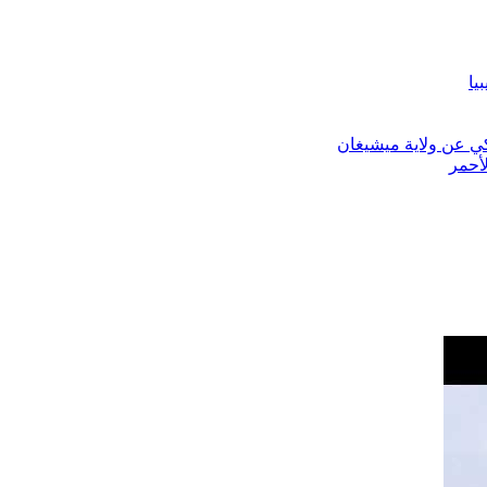
يا
ي عن ولاية ميشيغان
أحمر