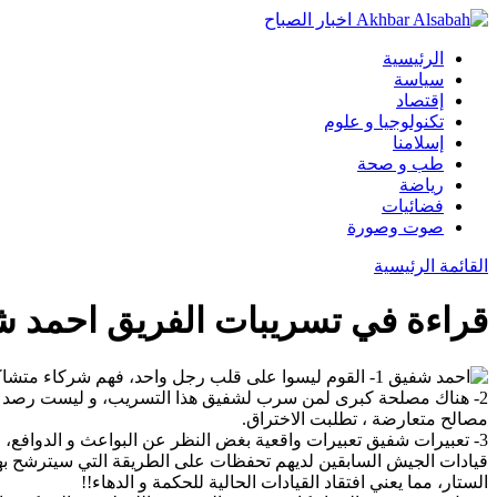
الرئيسية
سياسة
إقتصاد
تكنولوجيا و علوم
إسلامنا
طب و صحة
رياضة
فضائيات
صوت وصورة
القائمة الرئيسية
قراءة في تسريبات الفريق احمد 
1- القوم ليسوا على قلب رجل واحد، فهم شركاء متشاكسون (تحسبهم جميعًا و قلوبهم شتى).
2- هناك مصلحة كبرى لمن سرب لشفيق هذا التسريب، و ليست رصد من
مصالح متعارضة ، تطلبت الاختراق.
3- تعبيرات شفيق تعبيرات واقعية بغض النظر عن البواعث و الدوافع، فق
قيادات الجيش السابقين لديهم تحفظات على الطريقة التي سيترشح بها
الستار، مما يعني افتقاد القيادات الحالية للحكمة و الدهاء!!