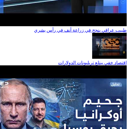
طبيب عراقي ينجح في زراعة أنف في رأس بشري
اقتصاد خفي يبتلع تريليونات الدولارات