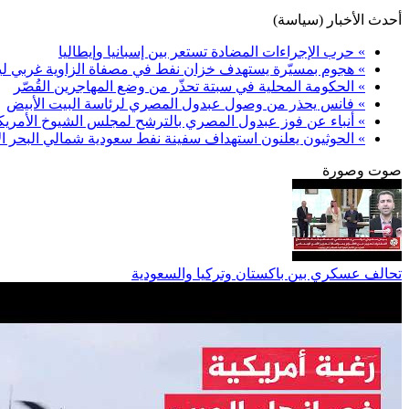
أحدث الأخبار (سياسة)
» حرب الإجراءات المضادة تستعر بين إسبانيا وإيطاليا
» هجوم بمسيّرة يستهدف خزان نفط في مصفاة الزاوية غربي ليب
» الحكومة المحلية في سبتة تحذّر من وضع المهاجرين القُصّر
» فانس يحذر من وصول عبدول المصري لرئاسة البيت الأبيض
» أنباء عن فوز عبدول المصري بالترشح لمجلس الشيوخ الأمريك
» الحوثيون يعلنون استهداف سفينة نفط سعودية شمالي البحر ال
صوت وصورة
تحالف عسكري بين باكستان وتركيا والسعودية