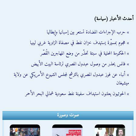
أحدث الأخبار (سياسة)
» حرب الإجراءات المضادة تستعر بين إسبانيا وإيطاليا
» هجوم بمسيّرة يستهدف خزان نفط في مصفاة الزاوية غربي ليبيا
» الحكومة المحلية في سبتة تحذّر من وضع المهاجرين القُصّر
» فانس يحذر من وصول عبدول المصري لرئاسة البيت الأبيض
» أنباء عن فوز عبدول المصري بالترشح لمجلس الشيوخ الأمريكي عن ولاية
ميشيغان
» الحوثيون يعلنون استهداف سفينة نفط سعودية شمالي البحر الأحمر
صوت وصورة