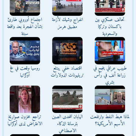
تحالف عسكري بين
انفراج وشيك لأزمة
اجتماع أوروبي طارئ
باكستان وتركيا
مضيق هرمز
بشأن الهجرة بعد واقعة
والسعودية
سبتة
طبيب عراقي ينجح في
اقتصاد خفي يبتلع
روسيا وقعت في فخ
زراعة أنف في رأس
تريليونات الدولارات
أوكرانيا
بشري
لماذا هبط النفط وارتفعت
اليابان تتحدى الصين
تراجع مخزون صواريخ
الأسهم الأمريكية؟
بترسانة الذكاء
الاعتراض لدى أوكرانيا
الاصطناعي