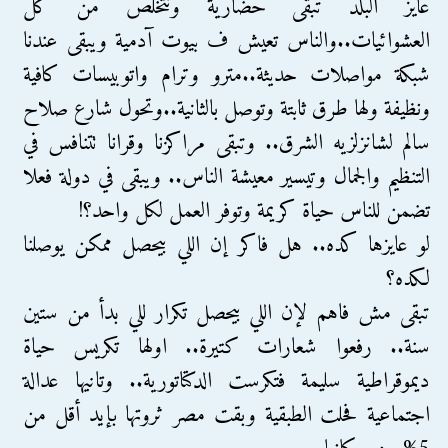
عايز البلد تبقى حضارية وتتخلص من كل
العشوائيات..والناس تعيش ف بيوت آدمية ويبقى عندنا
شبكة مواصلات حديثة..مترو وترام واتوبيسات كافية
ونظيفة ولها طرق ثابتة وتوصل بالثانية..وتحول شارع صلاح
سالم لشانزلزيه الشرق.. وتبقى مراكزنا وقرانا تتنافس في
التنظيم والجمال وتيسير معيشة الناس.. ويبقى في دولة فعلا
تضمن للناس حياة كريمة وتوفر العمل لكل واحد؟!
لو عايزها كده.. هل فاكر إن اللي بيحصل ممكن يوصلنا
لكده؟
تبقى مش فاهم لإن اللي بيحصل تكرار للي بدأ من ستين
سنة.. رفعوا شعارات كتيرة.. اولها تكريس حياة
ديموقراطية سليمة فتكرست الدكتاتورية.. وتانيها عدالة
اجتماعية فحلت الطبقية وبقت مصر ثروتها بإيد أقل من