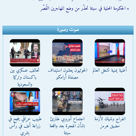
» الحكومة المحلية في سبتة تحذّر من وضع المهاجرين القُصّر
صوت وصورة
أغنية يمنية تشغل العالم
الحوثيون يعلنون استهداف
تحالف عسكري بين
مصفاة أرامكو
باكستان وتركيا
والسعودية
انفراج وشيك لأزمة
اجتماع أوروبي طارئ
طبيب عراقي ينجح في
مضيق هرمز
بشأن الهجرة بعد واقعة
زراعة أنف في رأس
سبتة
بشري