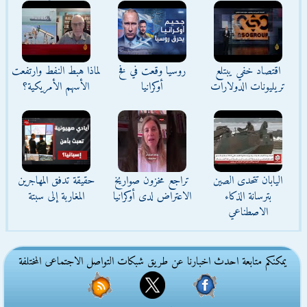
اقتصاد خفي يبتلع
روسيا وقعت في فخ
لماذا هبط النفط وارتفعت
تريليونات الدولارات
أوكرانيا
الأسهم الأمريكية؟
اليابان تتحدى الصين
تراجع مخزون صواريخ
حقيقة تدفق المهاجرين
بترسانة الذكاء
الاعتراض لدى أوكرانيا
المغاربة إلى سبتة
الاصطناعي
يمكنكم متابعة احدث اخبارنا عن طريق شبكات التواصل الاجتماعى المختلفة