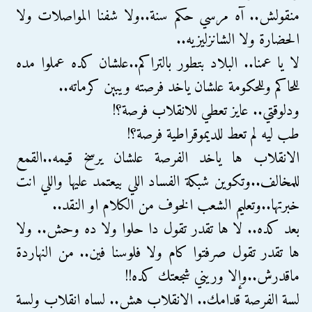
منقولش.. آه مرسي حكم سنة..ولا شفنا المواصلات ولا
الحضارة ولا الشانزليزيه..
لا يا عمنا.. البلاد بتطور بالتراكم..علشان كده عملوا مده
للحاكم وللحكومة علشان ياخد فرصته ويبين كرماته..
ودلوقتي.. عايز تعطي للانقلاب فرصة؟!
طب ليه لم تعط للديموقراطية فرصة؟!
الانقلاب ها ياخد الفرصة علشان يرسخ قيمه..القمع
للمخالف..وتكوين شبكة الفساد اللي بيعتمد عليها واللي انت
خبرتها..وتعليم الشعب الخوف من الكلام او النقد..
بعد كده.. لا ها تقدر تقول دا حلوا ولا ده وحش.. ولا
ها تقدر تقول صرفتوا كام ولا فلوسنا فين.. من النهاردة
ماقدرش..وإلا وريني شجعتك كده!!
لسة الفرصة قدامك.. الانقلاب هش.. لساه انقلاب ولسة