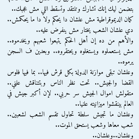
بتضمن ليك إنك تشارك وتنتقد وتسقط اللي مش عجبك..
كمان الديموقراطية مش علشان دا يحكم ولا دا ما يحكمش..
دي علشان الشعب يختار مش ينفرض عليه..
والأهم من ده إن أهل الحكم يتبعوا شعبهم ويخدموه..
مش يستعملوه ويستغلوه ويحتقروه.. وبعدين ف السجن
يرموه..
وعلشان تبقى موازنة الدولة بكل قرش فيها.. بما فيها فلوس
القضا والجيش.. تحت نظر الناس وبتتناقش علني..
متقولش اموال الجيش سر حربي.. لإن أكبر جيش في
العالم بينقشوا ميزانيته علنيا..
وعلشان ما تجيش سلطة تحاول تقسم الشعب لشعبين..
شعب معاها وشعب يستحق الموت..
وعلشان..وعلشان..