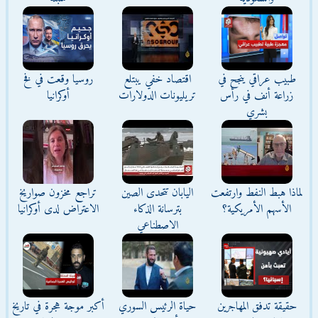
طبيب عراقي ينجح في
اقتصاد خفي يبتلع
روسيا وقعت في فخ
زراعة أنف في رأس
تريليونات الدولارات
أوكرانيا
بشري
لماذا هبط النفط وارتفعت
اليابان تتحدى الصين
تراجع مخزون صواريخ
الأسهم الأمريكية؟
بترسانة الذكاء
الاعتراض لدى أوكرانيا
الاصطناعي
حقيقة تدفق المهاجرين
حياة الرئيس السوري
أكبر موجة هجرة في تاريخ