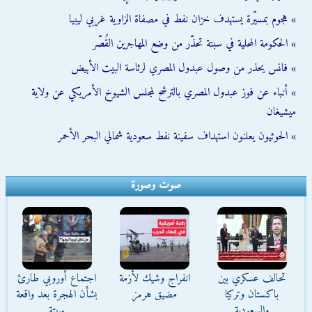
» هجوم بمسيّرة يستهدف خزان نفط في مصفاة الزاوية غربي ليبيا
» الحكومة المحلية في سبتة تحذّر من وضع المهاجرين القُصّر
» فانس يحذر من وصول عبدول المصري لرئاسة البيت الأبيض
» أنباء عن فوز عبدول المصري بالترشح لمجلس الشيوخ الأمريكي عن ولاية
ميشيغان
» الحوثيون يعلنون استهداف سفينة نفط سعودية شمالي البحر الأحمر
صوت وصورة
تحالف عسكري بين
انفراج وشيك لأزمة
اجتماع أوروبي طارئ
باكستان وتركيا
مضيق هرمز
بشأن الهجرة بعد واقعة
والسعودية
سبتة