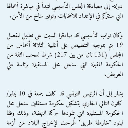
دولة- إلى مصادقة المجلس التأسيسي لتبدأ في مباشرة أعمالها
التي ستتركز في الإعداد للانتخابات وتوفير مناخ من الأمن.
وكان نواب التأسيسي قد صادقوا السبت على تعديل للفصل
19 يتم بموجبه التنصيص على أغلبية الثلاثة أخماس من
المجلس (131 نائبا من بين 217) شرطا لسحب الثقة من
الحكومة المقبلة التي ستحل محل المستقيلة برئاسة علي
العريض.
يشار إلى أن الرئيس التونسي قد كلف جمعة في 10 يناير/
كانون الثاني الجاري بتشكيل حكومة مستقلين ستحل محل
الحكومة المستقيلة التي تقودها حركة النهضة، وذلك وفقا
لبنود "خارطة طريق" طُرحت لإخراج البلاد من أزمة