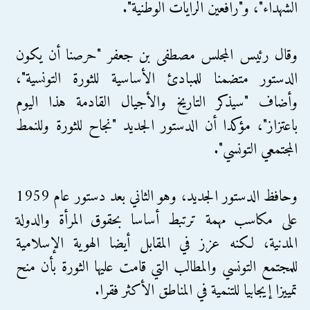
الشهداء"، و"رافعين الرايات الوطنية".
وقال رئيس المجلس مصطفى بن جعفر "حرصنا أن يكون
الدستور متضمنا للمبادئ الأساسية للثورة التونسية"،
وأضاف "سيذكر التاريخ والأجيال القادمة هذا اليوم
باعتزاز"، مؤكدا أن الدستور الجديد "نجاح للثورة وللنمط
المجتمعي التونسي".
وحافظ الدستور الجديد، وهو الثاني بعد دستور عام 1959
على مكاسب مهمة ترتبط أساسا بحقوق المرأة والدولة
المدنية، لكنه عزز في المقابل أيضا الهوية الإسلامية
للمجتمع التونسي والمطالب التي قامت عليها الثورة بأن منح
تمييزا إيجابيا للتنمية في المناطق الأكثر فقرا.