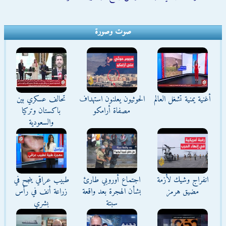
صوت وصورة
أغنية يمنية تشغل العالم
الحوثيون يعلنون استهداف
تحالف عسكري بين
مصفاة أرامكو
باكستان وتركيا
والسعودية
انفراج وشيك لأزمة
اجتماع أوروبي طارئ
طبيب عراقي ينجح في
مضيق هرمز
بشأن الهجرة بعد واقعة
زراعة أنف في رأس
سبتة
بشري