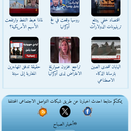
اقتصاد خفي يبتلع
روسيا وقعت في فخ
لماذا هبط النفط وارتفعت
تريليونات الدولارات
أوكرانيا
الأسهم الأمريكية؟
اليابان تتحدى الصين
تراجع مخزون صواريخ
حقيقة تدفق المهاجرين
بترسانة الذكاء
الاعتراض لدى أوكرانيا
المغاربة إلى سبتة
الاصطناعي
يمكنكم متابعة احدث اخبارنا عن طريق شبكات التواصل الاجتماعى المختلفة
®أخبار الصباح