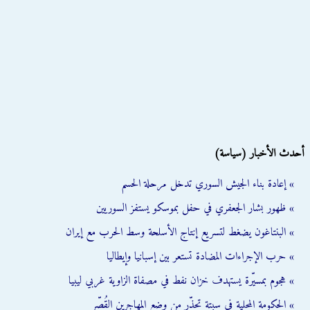
أحدث الأخبار (سياسة)
» إعادة بناء الجيش السوري تدخل مرحلة الحسم
» ظهور بشار الجعفري في حفل بموسكو يستفز السوريين
» البنتاغون يضغط لتسريع إنتاج الأسلحة وسط الحرب مع إيران
» حرب الإجراءات المضادة تستعر بين إسبانيا وإيطاليا
» هجوم بمسيّرة يستهدف خزان نفط في مصفاة الزاوية غربي ليبيا
» الحكومة المحلية في سبتة تحذّر من وضع المهاجرين القُصّر