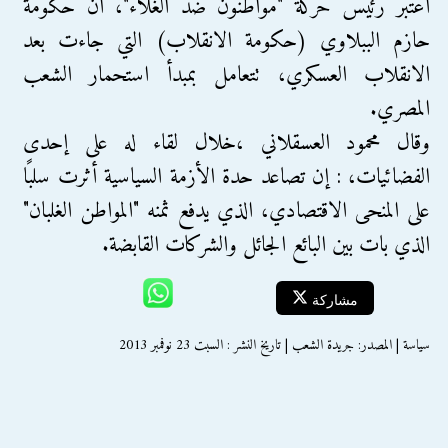
اعتبر رئيس حركة "مواطنون ضد الغلاء"، أن حكومة
حازم الببلاوي (حكومة الانقلاب) التي جاءت بعد
الانقلاب العسكري، تتعامل بمبدأ استحمار الشعب
المصري.
وقال محمود العسقلاني ،خلال لقاء له على إحدى
الفضائيات، : إن تصاعد حدة الأزمة السياسية أثرت سلبًا
على المنحى الاقتصادي، الذي يدفع ثمنه "المواطن الغلبان"
الذي بات بين البائع الجائل والشركات القابضة.
مشاركة
سياسة | المصدر: جريدة الشعب | تاريخ النشر : السبت 23 نوفمبر 2013