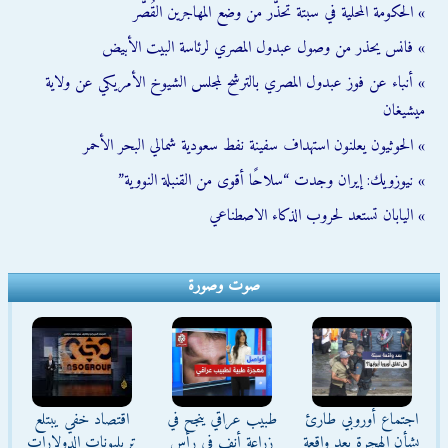
» الحكومة المحلية في سبتة تحذّر من وضع المهاجرين القُصّر
» فانس يحذر من وصول عبدول المصري لرئاسة البيت الأبيض
» أنباء عن فوز عبدول المصري بالترشح لمجلس الشيوخ الأمريكي عن ولاية
ميشيغان
» الحوثيون يعلنون استهداف سفينة نفط سعودية شمالي البحر الأحمر
» نيوزويك: إيران وجدت “سلاحًا أقوى من القنبلة النووية”
» اليابان تستعد لحروب الذكاء الاصطناعي
صوت وصورة
اجتماع أوروبي طارئ
طبيب عراقي ينجح في
اقتصاد خفي يبتلع
بشأن الهجرة بعد واقعة
زراعة أنف في رأس
تريليونات الدولارات